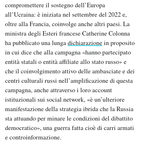
compromettere il sostegno dell’Europa
Notifiche mobile
all’Ucraina: è iniziata nel settembre del 2022 e,
Regala il Post
Hai bisogno di aiuto?
oltre alla Francia, coinvolge anche altri paesi. La
Esci
ministra degli Esteri francese Catherine Colonna
ha pubblicato una lunga
dichiarazione
in proposito
in cui dice che alla campagna «hanno partecipato
entità statali o entità affiliate allo stato russo» e
che il coinvolgimento attivo delle ambasciate e dei
centri culturali russi nell’amplificazione di questa
campagna, anche attraverso i loro account
istituzionali sui social network, «è un’ulteriore
manifestazione della strategia ibrida che la Russia
sta attuando per minare le condizioni del dibattito
democratico», una guerra fatta cioè di carri armati
e controinformazione.