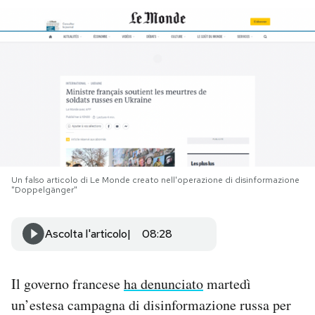
PODCAST
NEWSLETTER
I MIEI PREFERITI
SHOP
Un falso articolo di Le Monde creato nell'operazione di disinformazione
"Doppelgänger"
CALENDARIO
Ascolta l'articolo
08:28
AREA PERSONALE
Il governo francese
ha denunciato
martedì
Area Personale
un’estesa campagna di disinformazione russa per
Newsletter