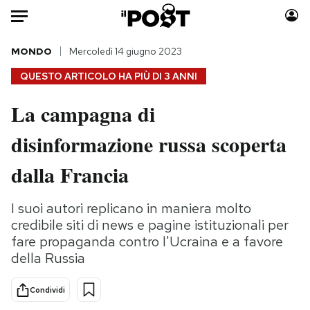
Auto
MONDO
Mercoledì 14 giugno 2023
QUESTO ARTICOLO HA PIÙ DI
3 ANNI
HOME
La campagna di
Italia
Moda
disinformazione russa scoperta
Mondo
Libri
Politica
Consumismi
dalla Francia
Tecnologia
Storie/Idee
Internet
Ok Boomer!
I suoi autori replicano in maniera molto
Scienza
Media
credibile siti di news e pagine istituzionali per
Cultura
Europa
fare propaganda contro l'Ucraina e a favore
della Russia
Economia
Altrecose
Sport
Mondiali calcio 2026
Condividi