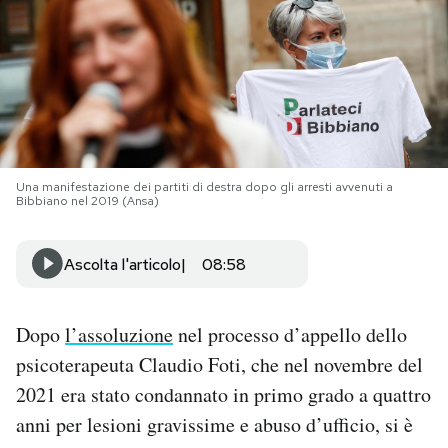
PODCAST
NEWSLETTER
I MIEI PREFERITI
Una manifestazione dei partiti di destra dopo gli arresti avvenuti a
Bibbiano nel 2019 (Ansa)
SHOP
Ascolta l'articolo
08:58
CALENDARIO
Dopo
l’assoluzione
nel processo d’appello dello
psicoterapeuta Claudio Foti, che nel novembre del
AREA PERSONALE
2021 era stato condannato in primo grado a quattro
Area Personale
anni per lesioni gravissime e abuso d’ufficio, si è
Newsletter