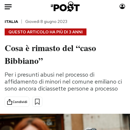
Auto
ITALIA
Giovedì 8 giugno 2023
QUESTO ARTICOLO HA PIÙ DI
3 ANNI
HOME
Cosa è rimasto del “caso
Italia
Moda
Bibbiano”
Mondo
Libri
Politica
Consumismi
Per i presunti abusi nel processo di
Tecnologia
Storie/Idee
affidamento di minori nel comune emiliano ci
Internet
Ok Boomer!
sono ancora diciassette persone a processo
Scienza
Media
Cultura
Europa
Condividi
Economia
Altrecose
Sport
Mondiali calcio 2026