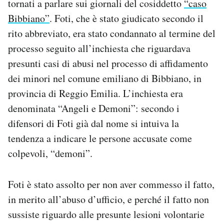
tornati a parlare sui giornali del cosiddetto
“caso
Notifiche mobile
Bibbiano”
. Foti, che è stato giudicato secondo il
Regala il Post
rito abbreviato, era stato condannato al termine del
Hai bisogno di aiuto?
processo seguito all’inchiesta che riguardava
Esci
presunti casi di abusi nel processo di affidamento
dei minori nel comune emiliano di Bibbiano, in
provincia di Reggio Emilia. L’inchiesta era
denominata “Angeli e Demoni”: secondo i
difensori di Foti già dal nome si intuiva la
tendenza a indicare le persone accusate come
colpevoli, “demoni”.
Foti è stato assolto per non aver commesso il fatto,
in merito all’abuso d’ufficio, e perché il fatto non
sussiste riguardo alle presunte lesioni volontarie