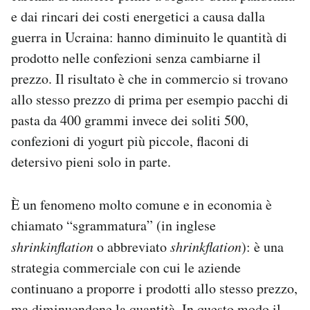
Notifiche mobile
e dai rincari dei costi energetici a causa dalla
Regala il Post
guerra in Ucraina: hanno diminuito le quantità di
Hai bisogno di aiuto?
prodotto nelle confezioni senza cambiarne il
Esci
prezzo. Il risultato è che in commercio si trovano
allo stesso prezzo di prima per esempio pacchi di
pasta da 400 grammi invece dei soliti 500,
confezioni di yogurt più piccole, flaconi di
detersivo pieni solo in parte.
È un fenomeno molto comune e in economia è
chiamato “sgrammatura” (in inglese
shrinkinflation
o abbreviato
shrinkflation
): è una
strategia commerciale con cui le aziende
continuano a proporre i prodotti allo stesso prezzo,
ma diminuendone la quantità. In questo modo il