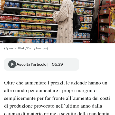
PODCAST
NEWSLETTER
I MIEI PREFERITI
(Spencer Platt/Getty Images)
SHOP
Ascolta l'articolo
05:39
CALENDARIO
Oltre che aumentare i prezzi, le aziende hanno un
altro modo per aumentare i propri margini o
AREA PERSONALE
semplicemente per far fronte all’aumento dei costi
di produzione provocato nell’ultimo anno dalla
Area Personale
carenza di materie prime a seguito della pandemia
Newsletter