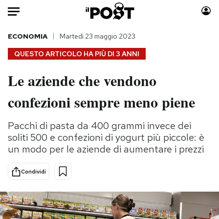
Auto
ECONOMIA
Martedì 23 maggio 2023
QUESTO ARTICOLO HA PIÙ DI
3 ANNI
HOME
Le aziende che vendono
Italia
Moda
confezioni sempre meno piene
Mondo
Libri
Politica
Consumismi
Pacchi di pasta da 400 grammi invece dei
Tecnologia
Storie/Idee
soliti 500 e confezioni di yogurt più piccole: è
Internet
Ok Boomer!
un modo per le aziende di aumentare i prezzi
Scienza
Media
Cultura
Europa
Condividi
Economia
Altrecose
Sport
Mondiali calcio 2026