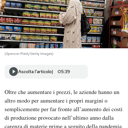
PODCAST
NEWSLETTER
I MIEI PREFERITI
(Spencer Platt/Getty Images)
SHOP
Ascolta l'articolo
05:39
CALENDARIO
Oltre che aumentare i prezzi, le aziende hanno un
altro modo per aumentare i propri margini o
AREA PERSONALE
semplicemente per far fronte all’aumento dei costi
di produzione provocato nell’ultimo anno dalla
Area Personale
carenza di materie prime a seguito della pandemia
Newsletter