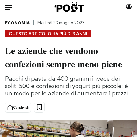
Auto
ECONOMIA
Martedì 23 maggio 2023
QUESTO ARTICOLO HA PIÙ DI
3 ANNI
HOME
Le aziende che vendono
Italia
Moda
confezioni sempre meno piene
Mondo
Libri
Politica
Consumismi
Pacchi di pasta da 400 grammi invece dei
Tecnologia
Storie/Idee
soliti 500 e confezioni di yogurt più piccole: è
Internet
Ok Boomer!
un modo per le aziende di aumentare i prezzi
Scienza
Media
Cultura
Europa
Condividi
Economia
Altrecose
Sport
Mondiali calcio 2026