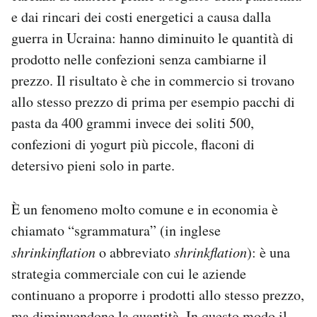
Notifiche mobile
e dai rincari dei costi energetici a causa dalla
Regala il Post
guerra in Ucraina: hanno diminuito le quantità di
Hai bisogno di aiuto?
prodotto nelle confezioni senza cambiarne il
Esci
prezzo. Il risultato è che in commercio si trovano
allo stesso prezzo di prima per esempio pacchi di
pasta da 400 grammi invece dei soliti 500,
confezioni di yogurt più piccole, flaconi di
detersivo pieni solo in parte.
È un fenomeno molto comune e in economia è
chiamato “sgrammatura” (in inglese
shrinkinflation
o abbreviato
shrinkflation
): è una
strategia commerciale con cui le aziende
continuano a proporre i prodotti allo stesso prezzo,
ma diminuendone la quantità. In questo modo il