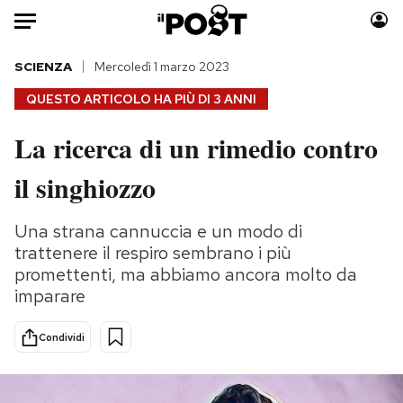
Auto
SCIENZA
Mercoledì 1 marzo 2023
QUESTO ARTICOLO HA PIÙ DI
3 ANNI
HOME
La ricerca di un rimedio contro
Italia
Moda
il singhiozzo
Mondo
Libri
Politica
Consumismi
Una strana cannuccia e un modo di
Tecnologia
Storie/Idee
trattenere il respiro sembrano i più
Internet
Ok Boomer!
promettenti, ma abbiamo ancora molto da
Scienza
Media
imparare
Cultura
Europa
Economia
Altrecose
Condividi
Sport
Mondiali calcio 2026