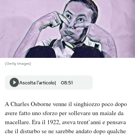
PODCAST
NEWSLETTER
I MIEI PREFERITI
(Getty Images)
SHOP
Ascolta l'articolo
08:51
CALENDARIO
A Charles Osborne venne il singhiozzo poco dopo
AREA PERSONALE
avere fatto uno sforzo per sollevare un maiale da
macellare. Era il 1922, aveva trent’anni e pensava
Area Personale
che il disturbo se ne sarebbe andato dopo qualche
Newsletter