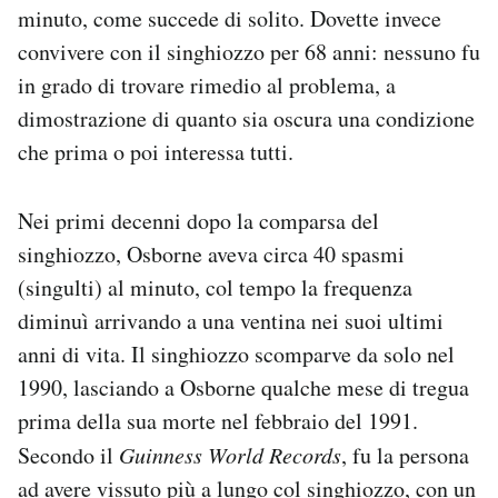
minuto, come succede di solito. Dovette invece
Notifiche mobile
Regala il Post
convivere con il singhiozzo per 68 anni: nessuno fu
Hai bisogno di aiuto?
in grado di trovare rimedio al problema, a
Esci
dimostrazione di quanto sia oscura una condizione
che prima o poi interessa tutti.
Nei primi decenni dopo la comparsa del
singhiozzo, Osborne aveva circa 40 spasmi
(singulti) al minuto, col tempo la frequenza
diminuì arrivando a una ventina nei suoi ultimi
anni di vita. Il singhiozzo scomparve da solo nel
1990, lasciando a Osborne qualche mese di tregua
prima della sua morte nel febbraio del 1991.
Secondo il
Guinness World Records
, fu la persona
ad avere vissuto
più a lungo col singhiozzo
, con un