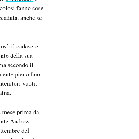
icolosi fanno cose
ccaduta, anche se
rovò il cadavere
nto della sua
 ma secondo il
mente pieno fino
ntenitori vuoti,
aina.
he mese prima da
cante Andrew
ettembre del