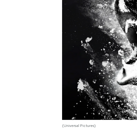
PODCAST
NEWSLETTER
I MIEI PREFERITI
SHOP
CALENDARIO
AREA PERSONALE
Area Personale
(Universal Pictures)
Newsletter