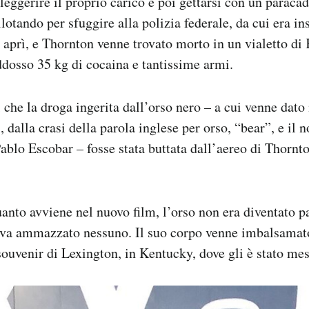
leggerire il proprio carico e poi gettarsi con un paraca
lotando per sfuggire alla polizia federale, da cui era ins
 aprì, e Thornton venne trovato morto in un vialetto di 
dosso 35 kg di cocaina e tantissime armi.
i che la droga ingerita dall’orso nero – a cui venne dat
 dalla crasi della parola inglese per orso, “bear”, e il 
Pablo Escobar – fosse stata buttata dall’aereo di Thornto
uanto avviene nel nuovo film, l’orso non era diventato 
eva ammazzato nessuno. Il suo corpo venne imbalsamato
souvenir di Lexington, in Kentucky, dove gli è stato me