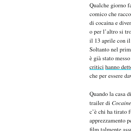
Qualche giorno fa
Notifiche mobile
Regala il Post
comico che raccon
Hai bisogno di aiuto?
di cocaina e dive
Esci
o per l’altro si t
il 13 aprile con il
Soltanto nel prim
è già stato messo
critici
hanno dett
che per essere da
Quando la casa di
trailer di
Cocaine
c’è chi ha tirato 
apprezzamento per
film talmente ass