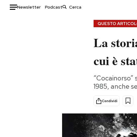
Newsletter
Podcast
Auto
QUESTO ARTICOLO
La stori
HOME
Italia
Moda
cui è sta
Mondo
Libri
Politica
Consumismi
“Cocainorso” s
Tecnologia
Storie/Idee
1985, anche se
Internet
Ok Boomer!
Scienza
Media
Condividi
Cultura
Europa
Economia
Altrecose
Sport
Mondiali calcio 2026