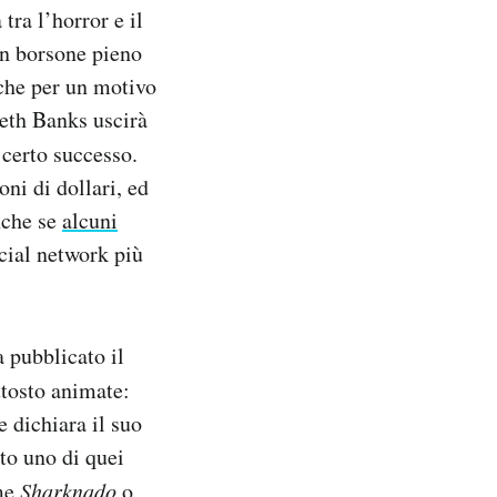
 tra l’horror e il
un borsone pieno
 che per un motivo
abeth Banks uscirà
 certo successo.
ni di dollari, ed
nche se
alcuni
cial network più
 pubblicato il
ttosto animate:
 dichiara il suo
to uno di quei
ome
Sharknado
o