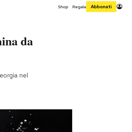
Abbonati
Shop
Regala
aina da
eorgia nel