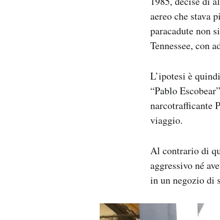
1985, decise di al
aereo che stava pi
paracadute non si
Tennessee, con ad
L’ipotesi è quind
“Pablo Escobear”,
narcotrafficante 
viaggio.
Al contrario di q
aggressivo né av
in un negozio di 