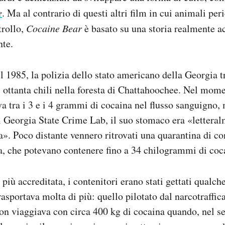
e
. Ma al contrario di questi altri film in cui animali per
trollo,
Cocaine Bear
è basato su una storia realmente a
te.
l 1985, la polizia dello stato americano della Georgia t
i ottanta chili nella foresta di Chattahoochee. Nel mome
va tra i 3 e i 4 grammi di cocaina nel flusso sanguigno,
 Georgia State Crime Lab, il suo stomaco era «letteral
a». Poco distante vennero ritrovati una quarantina di co
za, che potevano contenere fino a 34 chilogrammi di coc
 più accreditata, i contenitori erano stati gettati qualc
rasportava molta di più: quello pilotato dal narcotraffi
n viaggiava con circa 400 kg di cocaina quando, nel s