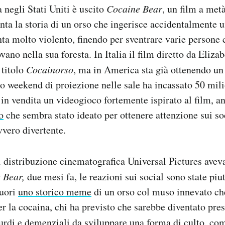
 negli Stati Uniti è uscito
Cocaine Bear
, un film a metà
ta la storia di un orso che ingerisce accidentalmente 
nta molto violento, finendo per sventrare varie persone
rovano nella sua foresta. In Italia il film diretto da Eliz
 titolo
Cocainorso
, ma in America sta già ottenendo un
o weekend di proiezione nelle sale ha incassato 50 milio
 in vendita un videogioco fortemente ispirato al film, a
o
che sembra stato ideato per ottenere attenzione sui so
vvero divertente.
 distribuzione cinematografica Universal Pictures aveva
 Bear,
due mesi fa, le reazioni sui social sono state piu
fuori
uno storico meme
di un orso col muso innevato che
 la cocaina, chi ha previsto che sarebbe diventato pres
urdi e demenziali da sviluppare una forma di culto, c