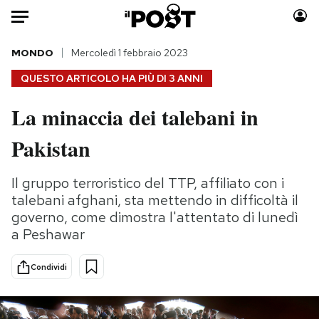
Auto
MONDO
Mercoledì 1 febbraio 2023
QUESTO ARTICOLO HA PIÙ DI
3 ANNI
HOME
La minaccia dei talebani in
Italia
Moda
Pakistan
Mondo
Libri
Politica
Consumismi
Il gruppo terroristico del TTP, affiliato con i
Tecnologia
Storie/Idee
talebani afghani, sta mettendo in difficoltà il
Internet
Ok Boomer!
governo, come dimostra l'attentato di lunedì
Scienza
Media
a Peshawar
Cultura
Europa
Economia
Altrecose
Condividi
Sport
Mondiali calcio 2026