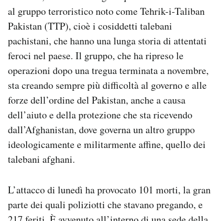
Notifiche mobile
al gruppo terroristico noto come Tehrik-i-Taliban
Regala il Post
Pakistan (TTP), cioè i cosiddetti talebani
Hai bisogno di aiuto?
pachistani, che hanno una lunga storia di attentati
Esci
feroci nel paese. Il gruppo, che ha ripreso le
operazioni dopo una tregua terminata a novembre,
sta creando sempre più difficoltà al governo e alle
forze dell’ordine del Pakistan, anche a causa
dell’aiuto e della protezione che sta ricevendo
dall’Afghanistan, dove governa un altro gruppo
ideologicamente e militarmente affine, quello dei
talebani afghani.
L’attacco di lunedì ha provocato 101 morti, la gran
parte dei quali poliziotti che stavano pregando, e
217 feriti. È avvenuto all’interno di una sede della