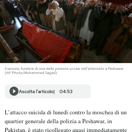
PODCAST
NEWSLETTER
I MIEI PREFERITI
Il servizio funebre di una delle persone uccise nell’attentato a Peshawar
SHOP
(AP Photo/Muhammad Sajjad)
CALENDARIO
Ascolta l'articolo
04:53
AREA PERSONALE
L’attacco suicida di lunedì contro la moschea di un
quartier generale della polizia a Peshawar, in
Area Personale
Pakistan, è stato ricollegato quasi immediatamente
Newsletter