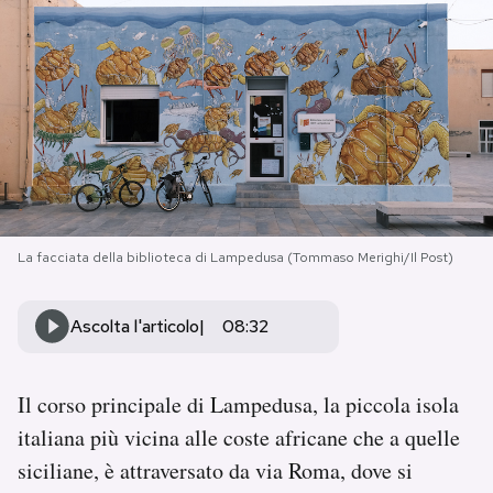
PODCAST
NEWSLETTER
I MIEI PREFERITI
La facciata della biblioteca di Lampedusa (Tommaso Merighi/Il Post)
SHOP
Ascolta l'articolo
08:32
CALENDARIO
Il corso principale di Lampedusa, la piccola isola
AREA PERSONALE
italiana più vicina alle coste africane che a quelle
Area Personale
siciliane, è attraversato da via Roma, dove si
Newsletter