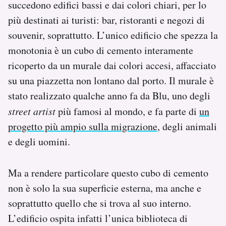
succedono edifici bassi e dai colori chiari, per lo
Notifiche mobile
più destinati ai turisti: bar, ristoranti e negozi di
Regala il Post
souvenir, soprattutto. L’unico edificio che spezza la
Hai bisogno di aiuto?
Esci
monotonia è un cubo di cemento interamente
ricoperto da un murale dai colori accesi, affacciato
su una piazzetta non lontano dal porto. Il murale è
stato realizzato qualche anno fa da Blu, uno degli
street artist
più famosi al mondo, e fa parte di
un
progetto più ampio sulla migrazione
, degli animali
e degli uomini.
Ma a rendere particolare questo cubo di cemento
non è solo la sua superficie esterna, ma anche e
soprattutto quello che si trova al suo interno.
L’edificio ospita infatti l’unica biblioteca di