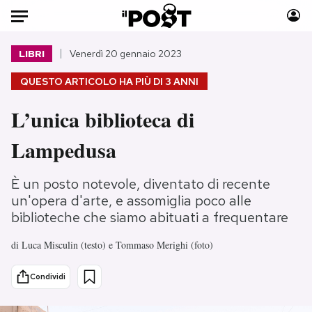
Auto
LIBRI
Venerdì 20 gennaio 2023
QUESTO ARTICOLO HA PIÙ DI
3 ANNI
HOME
L’unica biblioteca di
Italia
Moda
Mondo
Libri
Lampedusa
Politica
Consumismi
Tecnologia
Storie/Idee
È un posto notevole, diventato di recente
Internet
Ok Boomer!
un'opera d'arte, e assomiglia poco alle
biblioteche che siamo abituati a frequentare
Scienza
Media
Cultura
Europa
di
Luca Misculin (testo) e Tommaso Merighi (foto)
Economia
Altrecose
Sport
Mondiali calcio 2026
Condividi