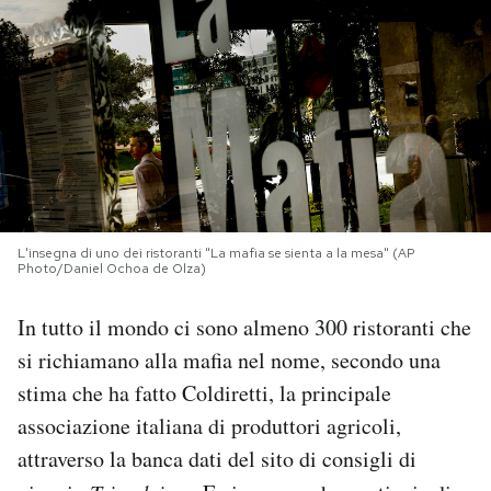
PODCAST
NEWSLETTER
I MIEI PREFERITI
L'insegna di uno dei ristoranti "La mafia se sienta a la mesa" (AP
SHOP
Photo/Daniel Ochoa de Olza)
In tutto il mondo ci sono almeno 300 ristoranti che
CALENDARIO
si richiamano alla mafia nel nome, secondo una
stima che ha fatto Coldiretti, la principale
AREA PERSONALE
associazione italiana di produttori agricoli,
Area Personale
attraverso la banca dati del sito di consigli di
Newsletter