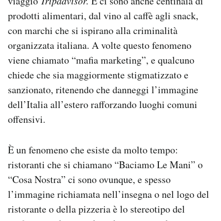
viaggio
Tripadvisor.
E ci sono anche centinaia di
Notifiche mobile
prodotti alimentari, dal vino al caffè agli snack,
Regala il Post
con marchi che si ispirano alla criminalità
Hai bisogno di aiuto?
organizzata italiana
. A volte questo fenomeno
Esci
viene chiamato “mafia marketing”, e qualcuno
chiede che sia maggiormente stigmatizzato e
sanzionato, ritenendo che danneggi l’immagine
dell’Italia all’estero rafforzando luoghi comuni
offensivi.
È un fenomeno che esiste da molto tempo:
ristoranti che si chiamano “Baciamo Le Mani” o
“Cosa Nostra” ci sono ovunque, e spesso
l’immagine richiamata nell’insegna o nel logo del
ristorante o della pizzeria è lo stereotipo del