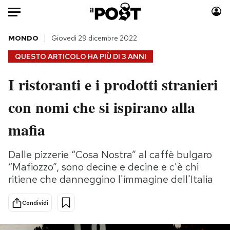
Auto
MONDO
Giovedì 29 dicembre 2022
QUESTO ARTICOLO HA PIÙ DI
3 ANNI
HOME
I ristoranti e i prodotti stranieri
Italia
Moda
con nomi che si ispirano alla
Mondo
Libri
Politica
Consumismi
mafia
Tecnologia
Storie/Idee
Internet
Ok Boomer!
Dalle pizzerie “Cosa Nostra” al caffè bulgaro
Scienza
Media
“Mafiozzo”, sono decine e decine e c'è chi
Cultura
Europa
ritiene che danneggino l'immagine dell'Italia
Economia
Altrecose
Condividi
Sport
Mondiali calcio 2026