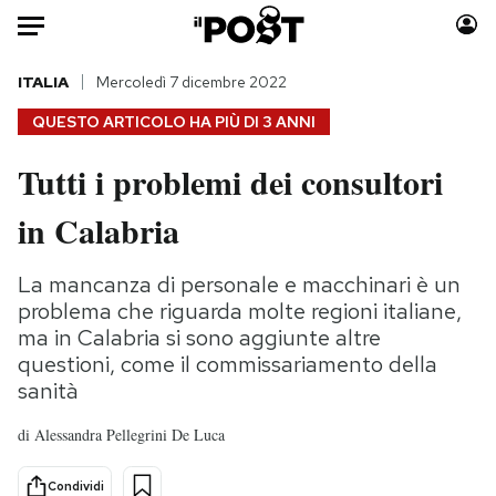
Auto
ITALIA
Mercoledì 7 dicembre 2022
QUESTO ARTICOLO HA PIÙ DI
3 ANNI
HOME
Tutti i problemi dei consultori
Italia
Moda
in Calabria
Mondo
Libri
Politica
Consumismi
La mancanza di personale e macchinari è un
Tecnologia
Storie/Idee
problema che riguarda molte regioni italiane,
Internet
Ok Boomer!
ma in Calabria si sono aggiunte altre
Scienza
Media
questioni, come il commissariamento della
Cultura
Europa
sanità
Economia
Altrecose
di
Alessandra Pellegrini De Luca
Sport
Mondiali calcio 2026
Condividi