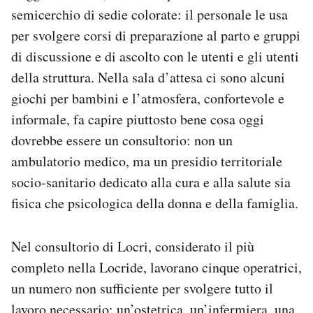
Notifiche mobile
semicerchio di sedie colorate: il personale le usa
Regala il Post
per svolgere corsi di preparazione al parto e gruppi
Hai bisogno di aiuto?
di discussione e di ascolto con le utenti e gli utenti
Esci
della struttura. Nella sala d’attesa ci sono alcuni
giochi per bambini e l’atmosfera, confortevole e
informale, fa capire piuttosto bene cosa oggi
dovrebbe essere un consultorio: non un
ambulatorio medico, ma un presidio territoriale
socio-sanitario dedicato alla cura e alla salute sia
fisica che psicologica della donna e della famiglia.
Nel consultorio di Locri, considerato il più
completo nella Locride, lavorano cinque operatrici,
un numero non sufficiente per svolgere tutto il
lavoro necessario: un’ostetrica, un’infermiera, una