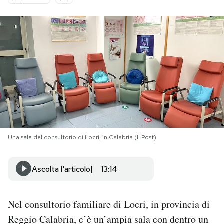
PODCAST
NEWSLETTER
I MIEI PREFERITI
SHOP
Una sala del consultorio di Locri, in Calabria (Il Post)
CALENDARIO
Ascolta l'articolo
13:14
AREA PERSONALE
Nel consultorio familiare di Locri, in provincia di
Area Personale
Reggio Calabria, c’è un’ampia sala con dentro un
Newsletter