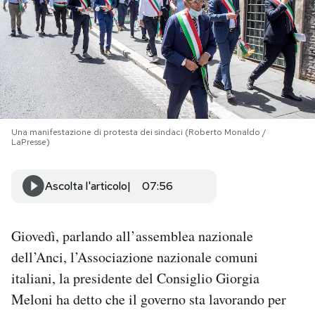
PODCAST
NEWSLETTER
I MIEI PREFERITI
Una manifestazione di protesta dei sindaci (Roberto Monaldo /
LaPresse)
SHOP
Ascolta l'articolo
07:56
CALENDARIO
Giovedì, parlando all’assemblea nazionale
dell’Anci, l’Associazione nazionale comuni
AREA PERSONALE
italiani, la presidente del Consiglio Giorgia
Area Personale
Meloni ha detto che il governo sta lavorando per
Newsletter