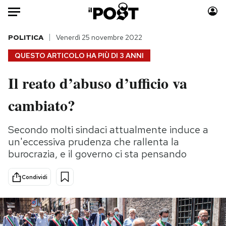
Auto
POLITICA
Venerdì 25 novembre 2022
QUESTO ARTICOLO HA PIÙ DI
3 ANNI
HOME
Il reato d’abuso d’ufficio va
Italia
Moda
cambiato?
Mondo
Libri
Politica
Consumismi
Secondo molti sindaci attualmente induce a
Tecnologia
Storie/Idee
un'eccessiva prudenza che rallenta la
Internet
Ok Boomer!
burocrazia, e il governo ci sta pensando
Scienza
Media
Cultura
Europa
Condividi
Economia
Altrecose
Sport
Mondiali calcio 2026