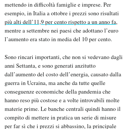
mettendo in difficoltà famiglie e imprese. Per
Notifiche mobile
esempio, in Italia a ottobre i prezzi sono risultati
Regala il Post
Hai bisogno di aiuto?
più alti dell’11,9 per cento rispetto a un anno fa
,
Esci
mentre a settembre nei paesi che adottano l’euro
l’aumento era stato in media del 10 per cento.
Sono rincari importanti, che non si vedevano dagli
anni Settanta, e sono generati anzitutto
dall’aumento del costo dell’energia, causato dalla
guerra in Ucraina, ma anche da tutte quelle
conseguenze economiche della pandemia che
hanno reso più costose e a volte introvabili molte
materie prime. Le banche centrali quindi hanno il
compito di mettere in pratica un serie di misure
per far sì che i prezzi si abbassino, la principale