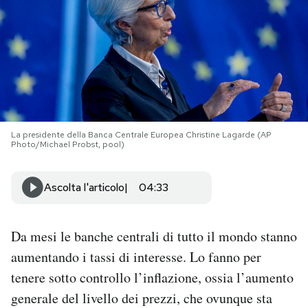
PODCAST
NEWSLETTER
I MIEI PREFERITI
La presidente della Banca Centrale Europea Christine Lagarde (AP
Photo/Michael Probst, pool)
SHOP
Ascolta l'articolo
04:33
CALENDARIO
Da mesi le banche centrali di tutto il mondo stanno
AREA PERSONALE
aumentando i tassi di interesse. Lo fanno per
tenere sotto controllo l’inflazione, ossia l’aumento
Area Personale
generale del livello dei prezzi, che ovunque sta
Newsletter