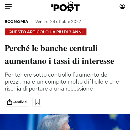
Auto
ECONOMIA
Venerdì 28 ottobre 2022
QUESTO ARTICOLO HA PIÙ DI
3 ANNI
HOME
Perché le banche centrali
Italia
Moda
aumentano i tassi di interesse
Mondo
Libri
Politica
Consumismi
Per tenere sotto controllo l'aumento dei
Tecnologia
Storie/Idee
prezzi, ma è un compito molto difficile e che
Internet
Ok Boomer!
rischia di portare a una recessione
Scienza
Media
Cultura
Europa
Condividi
Economia
Altrecose
Sport
Mondiali calcio 2026