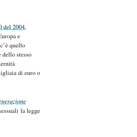
0 del 2004
,
’Europa e
 c’è quello
e dello stesso
ternità
igliaia di euro o
enerazione
sessuali la legge