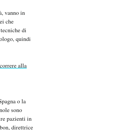
à, vanno in
ei che
 tecniche di
ologo, quindi
correre alla
 Spagna o la
gnole sono
tre pazienti in
on, direttrice