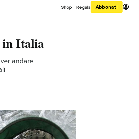
Abbonati
Shop
Regala
in Italia
dover andare
li