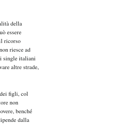
lità della
può essere
l ricorso
 non riesce ad
 single italiani
are altre strade,
ei figli, col
tore non
uovere, benché
dipende dalla