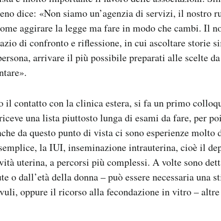
no dice: «Non siamo un’agenzia di servizi, il nostro r
ome aggirare la legge ma fare in modo che cambi. Il no
io di confronto e riflessione, in cui ascoltare storie si
ersona, arrivare il più possibile preparati alle scelte da 
ontare».
o il contatto con la clinica estera, si fa un primo colloq
 riceve una lista piuttosto lunga di esami da fare, per poi
nche da questo punto di vista ci sono esperienze molto d
semplice, la IUI, inseminazione intrauterina, cioè il de
vità uterina, a percorsi più complessi. A volte sono dett
ute o dall’età della donna – può essere necessaria una s
vuli, oppure il ricorso alla fecondazione in vitro – altre