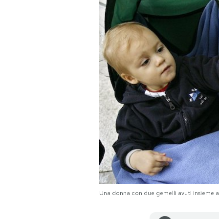
PODCAST
NEWSLETTER
I MIEI PREFERITI
SHOP
CALENDARIO
AREA PERSONALE
Una donna con due gemelli avuti insieme a
Area Personale
Newsletter