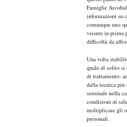
Famiglie Arcobale
informazioni su c
comunque uno spaz
vissute in prima p
difficoltà da affr
Una volta stabilit
quale di solito si
di trattamento: a
dalla tecnica più 
seminale nella ca
condizioni di sal
moltiplicare gli o
personali.