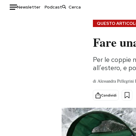
Newsletter
Podcast
Auto
QUESTO ARTICOLO
Fare una
HOME
Italia
Moda
Per le coppie 
Mondo
Libri
all’estero, e 
Politica
Consumismi
Tecnologia
Storie/Idee
di
Alessandra Pellegrini
Internet
Ok Boomer!
Scienza
Media
Condividi
Cultura
Europa
Economia
Altrecose
Sport
Mondiali calcio 2026