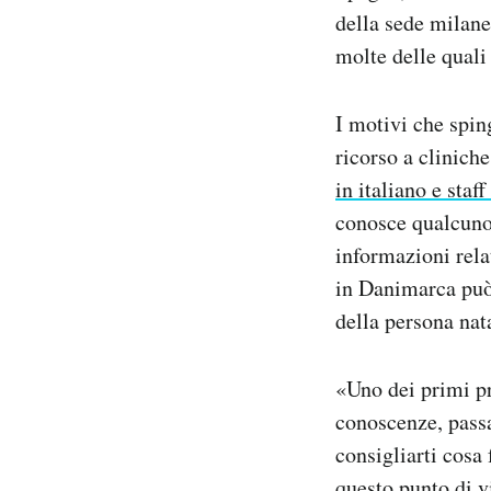
della sede milanes
molte delle quali
I motivi che spin
ricorso a clinich
in italiano e staff
conosce qualcuno c
informazioni rela
in Danimarca può 
della persona nat
«Uno dei primi pr
conoscenze, passa
consigliarti cosa
questo punto di v