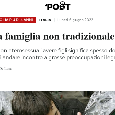
 HA PIÙ DI
4 ANNI
ITALIA
Lunedì 6 giugno 2022
 famiglia non tradizionale 
non eterosessuali avere figli significa spesso 
poi andare incontro a grosse preoccupazioni lega
 De Luca