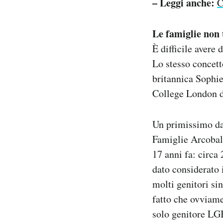
– Leggi anche:
C
Le famiglie non t
È difficile avere 
Lo stesso concett
britannica Sophie
College London d
Un primissimo dat
Famiglie Arcoba
17 anni fa: circa
dato considerato 
molti genitori si
fatto che ovviam
solo genitore LGB