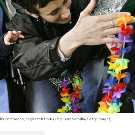
lla compagna, negli Stati Uniti (Chip Somodevilla/Getty Images)