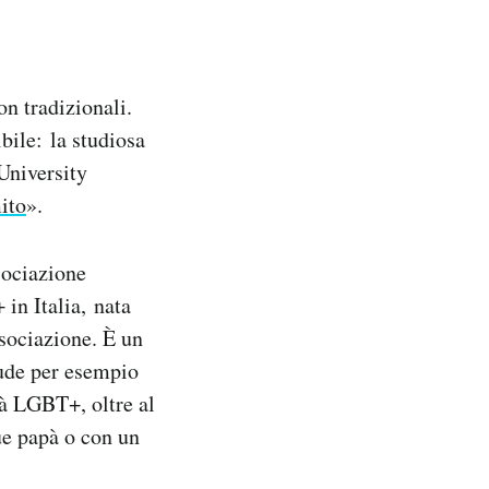
non tradizionali.
bile: la studiosa
University
ito
».
sociazione
 in Italia,
nata
ssociazione. È un
lude per esempio
tà LGBT+, oltre al
e papà o con un