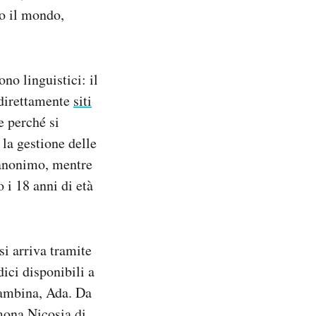
to il mondo,
no linguistici: il
 direttamente
siti
e perché si
 la gestione delle
 anonimo, mentre
 i 18 anni di età
si arriva tramite
ici disponibili a
bambina, Ada. Da
imona Nicosia di