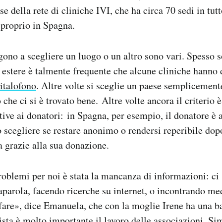
e della rete di cliniche IVI, che ha circa 70 sedi in tut
 proprio in Spagna.
gono a scegliere un luogo o un altro sono vari. Spesso so
e estere è talmente frequente che alcune cliniche hanno
 italofono
. Altre volte si sceglie un paese semplicement
he ci si è trovato bene. Altre volte ancora il criterio è
tive ai donatori: in Spagna, per esempio, il donatore è
scegliere se restare anonimo o rendersi reperibile dopo
a grazie alla sua donazione.
oblemi per noi è stata la mancanza di informazioni: ci 
parola, facendo ricerche su internet, o incontrando med
 fare», dice Emanuela, che con la moglie Irene ha una 
ista è molto importante il lavoro delle associazioni. S