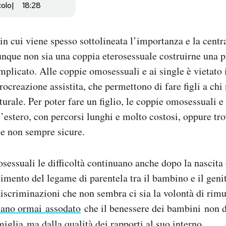
colo
18:28
e in cui viene spesso sottolineata l’importanza e la centra
unque non sia una coppia eterosessuale costruirne una 
licato. Alle coppie omosessuali e ai single è vietato i
rocreazione assistita, che permettono di fare figli a chi
urale. Per poter fare un figlio, le coppie omosessuali e i
’estero, con percorsi lunghi e molto costosi, oppure trov
 e non sempre sicure.
sessuali le difficoltà continuano anche dopo la nascita d
mento del legame di parentela tra il bambino e il geni
iscriminazioni che non sembra ci sia la volontà di rim
iano ormai
assodato
che il benessere dei bambini non 
miglia ma dalla qualità dei rapporti al suo interno.