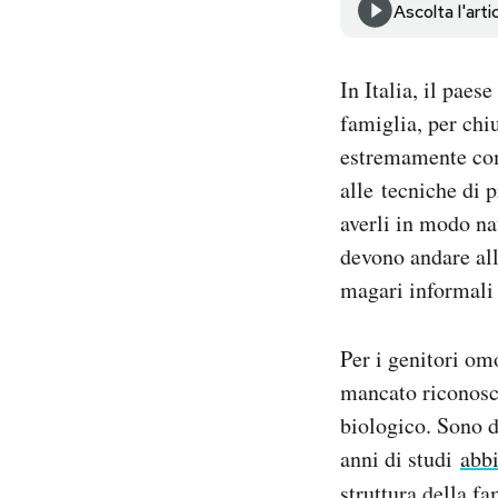
Ascolta l'arti
Notifiche mobile
Regala il Post
Hai bisogno di aiuto?
In Italia, il paes
Esci
famiglia, per chi
estremamente comp
alle tecniche di p
averli in modo nat
devono andare all
magari informali
Per i genitori omo
mancato riconosci
biologico. Sono d
anni di studi
abb
struttura della fa