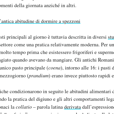
menti della giornata anziché in altri.
’antica abitudine di dormire a spezzoni
i principali al giorno è tuttavia descritta in diversi
stu
settore come una pratica relativamente moderna. Per un
 molto tempo prima che esistessero frigoriferi e superme
iato quando avevano da mangiare. Gli antichi Romani
nico pasto principale (
coena
), intorno alle 16: i pasti
 mezzogiorno (
prandium
) erano invece piuttosto rapidi e
che condizionarono in seguito le abitudini alimentari 
do la pratica del digiuno e gli altri comportamenti lega
onaci la
collatio
– parola latina
derivata
dall’espressio