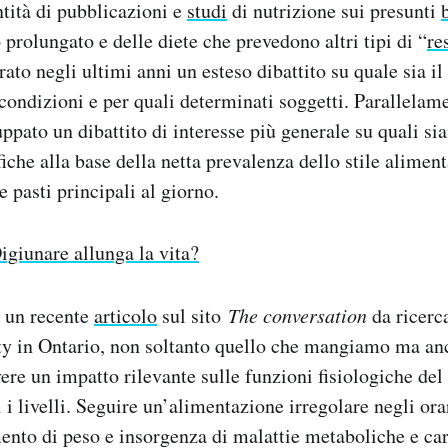
tità di pubblicazioni e
studi
di nutrizione sui presunti
prolungato e delle diete che prevedono altri tipi di “
re
ato negli ultimi anni un esteso dibattito su quale sia il 
 condizioni e per quali determinati soggetti. Parallelame
uppato un dibattito di interesse più generale su quali si
fiche alla base della netta prevalenza dello stile alimen
e pasti principali al giorno.
igiunare allunga la vita?
 un recente
articolo
sul sito
The conversation
da ricerca
ty in Ontario, non soltanto quello che mangiamo ma an
e un impatto rilevante sulle funzioni fisiologiche del
 i livelli. Seguire un’alimentazione irregolare negli orar
mento di peso e insorgenza di malattie metaboliche e ca