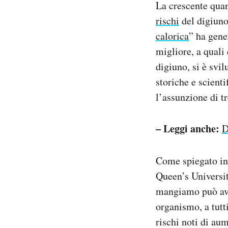
La crescente quan
rischi
del digiuno 
calorica
” ha gener
migliore, a quali
digiuno, si è svil
storiche e scienti
l’assunzione di tr
– Leggi anche:
D
Come spiegato in
Queen’s Universi
mangiamo può aver
organismo, a tutti
rischi noti di au