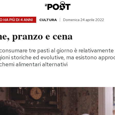
 HA PIÙ DI
4 ANNI
CULTURA
Domenica 24 aprile 2022
e, pranzo e cena
 consumare tre pasti al giorno è relativament
gioni storiche ed evolutive, ma esistono appro
emi alimentari alternativi