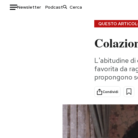
Newsletter
Podcast
Auto
QUESTO ARTICOLO
Colazion
HOME
Italia
Moda
L'abitudine di
Mondo
Libri
favorita da ra
Politica
Consumismi
propongono sch
Tecnologia
Storie/Idee
Internet
Ok Boomer!
Condividi
Scienza
Media
Cultura
Europa
Economia
Altrecose
Sport
Mondiali calcio 2026