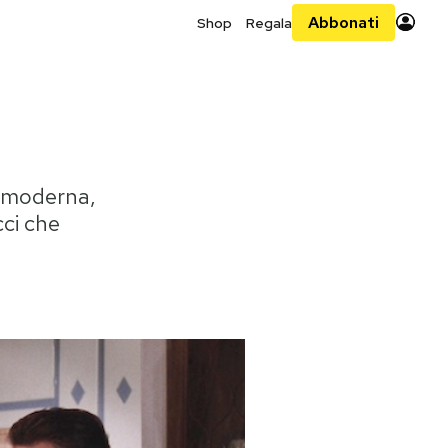
Abbonati
Shop
Regala
e moderna,
cci che