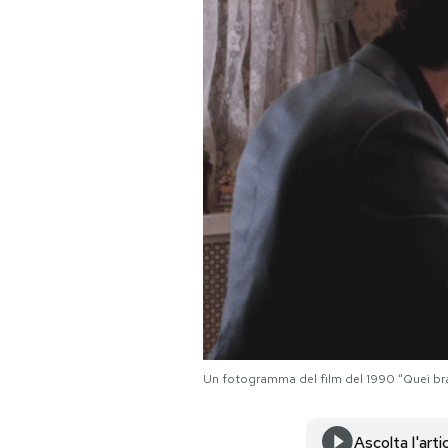
PODCAST
NEWSLETTER
I MIEI PREFERITI
SHOP
CALENDARIO
AREA PERSONALE
Un fotogramma del film del 1990 “Quei bra
Area Personale
Newsletter
Ascolta l'arti