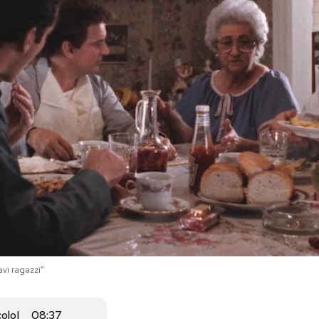
vi ragazzi”
colo
08:37