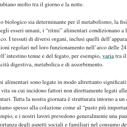
mbiano molto tra il giorno e la notte.
o biologico sia determinante per il metabolismo, la fisi
li esseri umani, i “ritmi” alimentari condizionano a l
co. I tessuti di diversi organi, inclusi quelli dell’appar
ioni regolari nel loro funzionamento nell’arco delle 24 
l’intestino tenue e del fegato, per esempio,
varia
tra il
acità digestiva, metabolica e di assorbimento.
ni alimentari sono legate in modo altrettanto significati
di vita su cui incidono fattori non direttamente legati all
tari. Tutta la nostra giornata è strutturata intorno a un
riamo spesso alla colazione come al “pasto più importan
empio, e i nostri lavori prevedono generalmente una pau
ortanza degli aspetti sociali e familiari nel consumo d