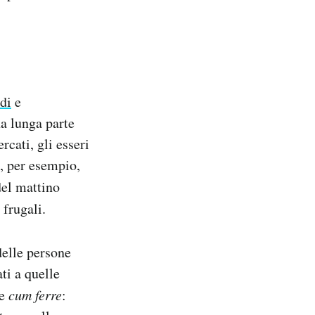
di
e
a lunga parte
rcati, gli esseri
, per esempio,
 del mattino
 frugali.
delle persone
ti a quelle
ne
cum ferre
: