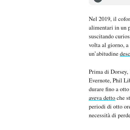
Notifiche mobile
Regala il Post
Nel 2019, il cofo
Hai bisogno di aiuto?
alimentari in un 
Esci
suscitando curios
volta al giorno, 
un’abitudine
desc
Prima di Dorsey, 
Evernote, Phil Li
durare fino a ott
aveva detto
che st
periodi di otto o
necessità di perd