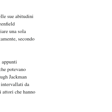
lle sue abitudini
eenfield
iare una sola
etamente, secondo
i appunti
 che potevano
o Hugh Jackman
intervallati da
i attori che hanno