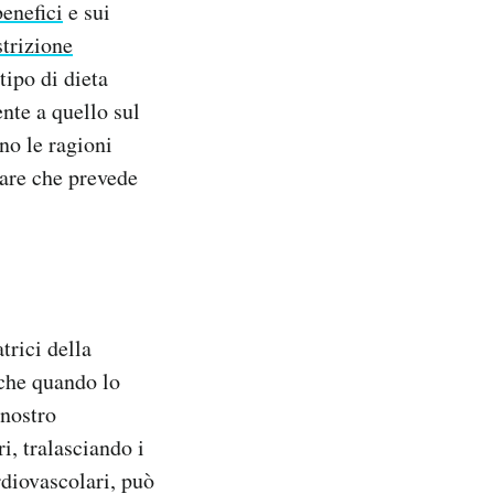
benefici
e sui
strizione
tipo di dieta
nte a quello sul
ano le ragioni
tare che prevede
trici della
che quando lo
 nostro
i, tralasciando i
rdiovascolari, può