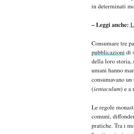
in determinati mo
– Leggi anche:
L
Consumare tre past
pubblicazioni
di 
della loro storia,
umani hanno mang
consumavano un u
(
ientaculum
) e a
Le regole monasti
comuni, diffonden
pratiche. Tra i m