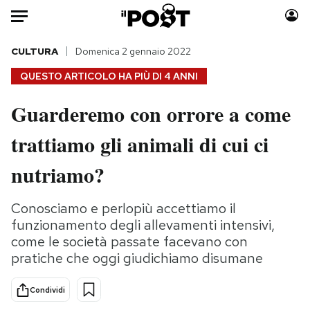
Auto
CULTURA
Domenica 2 gennaio 2022
QUESTO ARTICOLO HA PIÙ DI
4 ANNI
HOME
Guarderemo con orrore a come
Italia
Moda
trattiamo gli animali di cui ci
Mondo
Libri
Politica
Consumismi
nutriamo?
Tecnologia
Storie/Idee
Internet
Ok Boomer!
Conosciamo e perlopiù accettiamo il
Scienza
Media
funzionamento degli allevamenti intensivi,
Cultura
Europa
come le società passate facevano con
pratiche che oggi giudichiamo disumane
Economia
Altrecose
Sport
Mondiali calcio 2026
Condividi