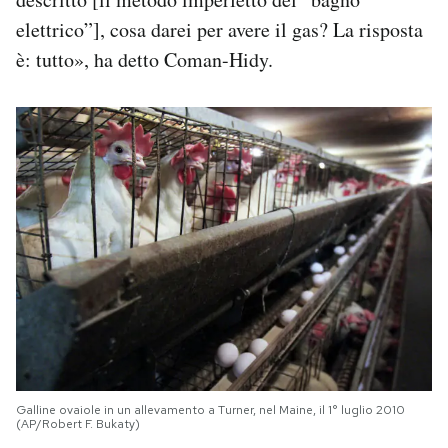
elettrico”], cosa darei per avere il gas? La risposta
è: tutto», ha detto Coman-Hidy.
Galline ovaiole in un allevamento a Turner, nel Maine, il 1° luglio 2010
(AP/Robert F. Bukaty)