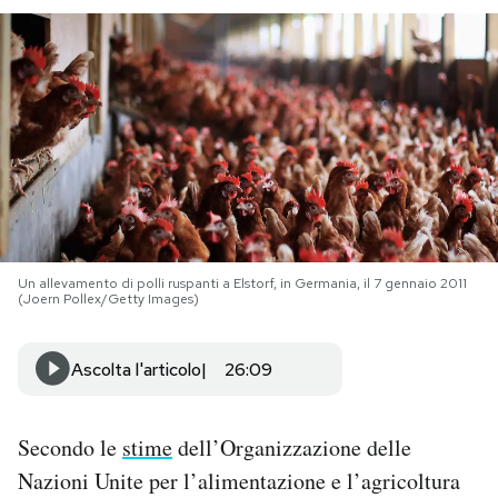
PODCAST
NEWSLETTER
I MIEI PREFERITI
SHOP
Un allevamento di polli ruspanti a Elstorf, in Germania, il 7 gennaio 2011
(Joern Pollex/Getty Images)
CALENDARIO
Ascolta l'articolo
26:09
AREA PERSONALE
Secondo le
stime
dell’Organizzazione delle
Area Personale
Nazioni Unite per l’alimentazione e l’agricoltura
Newsletter