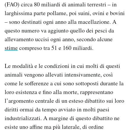
(FAO) circa 80 miliardi di animali terrestri – in
Notifiche mobile
larghissima parte pollame, poi suini, ovini e bovini
Regala il Post
Hai bisogno di aiuto?
– sono destinati ogni anno alla macellazione. A
Esci
questo numero va aggiunto quello dei pesci da
allevamento uccisi ogni anno, secondo alcune
stime
compreso tra 51 e 160 miliardi.
Le modalità e le condizioni in cui molti di questi
animali vengono allevati intensivamente, così
come le sofferenze a cui sono sottoposti durante la
loro esistenza e fino alla morte, rappresentano
l’argomento centrale di un esteso dibattito sui loro
diritti ormai da tempo avviato in molti paesi
industrializzati. A margine di questo dibattito ne
esiste uno affine ma più laterale, di ordine