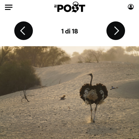
Auto
14 di 18
10 di 18
16 di 18
17 di 18
18 di 18
12 di 18
13 di 18
15 di 18
11 di 18
4 di 18
6 di 18
7 di 18
8 di 18
9 di 18
2 di 18
3 di 18
5 di 18
1 di 18
HOME
Italia
Moda
Mondo
Libri
Politica
Consumismi
Tecnologia
Storie/Idee
Internet
Ok Boomer!
Scienza
Media
Cultura
Europa
Economia
Altrecose
Sport
Mondiali calcio 2026