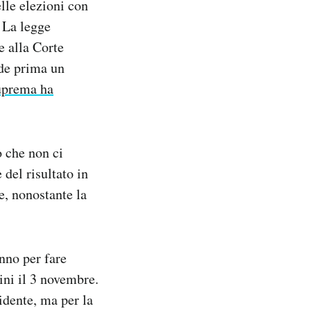
lle elezioni con
. La legge
e alla Corte
ede prima un
uprema ha
o che non ci
del risultato in
e, nonostante la
anno per fare
dini il 3 novembre.
idente, ma per la