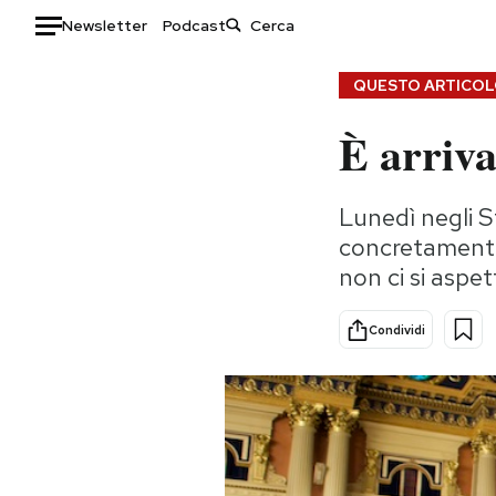
Newsletter
Podcast
Auto
QUESTO ARTICOLO
È arriva
HOME
Italia
Moda
Lunedì negli S
Mondo
Libri
concretamente
Politica
Consumismi
non ci si aspe
Tecnologia
Storie/Idee
Internet
Ok Boomer!
Condividi
Scienza
Media
Cultura
Europa
Economia
Altrecose
Sport
Mondiali calcio 2026