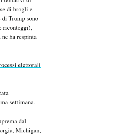
se di brogli e
se di Trump sono
e riconteggi),
 ne ha respinta
ocessi elettorali
tata
ima settimana.
Suprema dal
eorgia, Michigan,