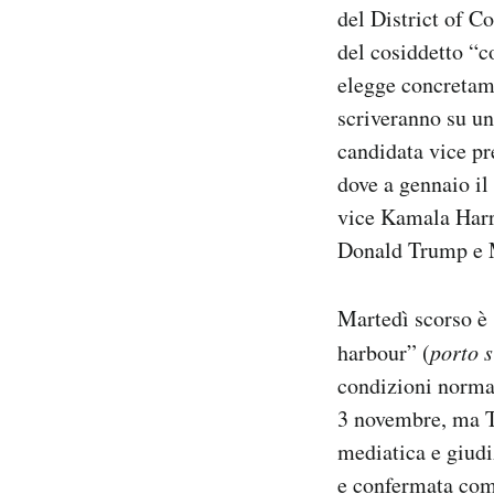
del District of Co
Notifiche mobile
Regala il Post
del cosiddetto “c
Hai bisogno di aiuto?
elegge concretamen
Esci
scriveranno su un
candidata vice pr
dove a gennaio il 
vice Kamala Harri
Donald Trump e 
Martedì scorso è 
harbour” (
porto 
condizioni normal
3 novembre, ma T
mediatica e giudi
e confermata come