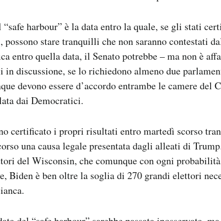
“safe harbour” è la data entro la quale, se gli stati cert
li, possono stare tranquilli che non saranno contestati d
fica entro quella data, il Senato potrebbe – ma non è aff
i in discussione, se lo richiedono almeno due parlament
nque devono essere d’accordo entrambe le camere del C
lata dai Democratici.
nno certificato i propri risultati entro martedì scorso tr
corso una causa legale presentata dagli alleati di Trum
ettori del Wisconsin, che comunque con ogni probabilit
, Biden è ben oltre la soglia di 270 grandi elettori nec
Bianca.
ta del “safe harbour” sarebbe passata inosservata, ma i