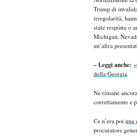
Trump di invalidar
irregolarità, han
state respinte o 
Michigan, Nevada
un’altra presenta
– Leggi anche:
«
della Georgia
Ne rimane ancora 
correttamente e p
Ce n’era poi
una 
procuratore gener