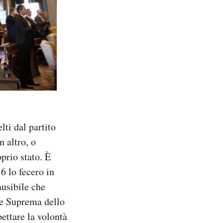
lti dal partito
n altro, o
oprio stato. È
6 lo fecero in
ausibile che
rte Suprema dello
pettare la volontà