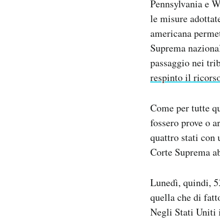
Pennsylvania e Wi
le misure adottat
americana permett
Suprema nazionale
passaggio nei tri
respinto il ricors
Come per tutte qu
fossero prove o a
quattro stati con
Corte Suprema ab
Lunedì, quindi, 53
quella che di fatt
Negli Stati Uniti