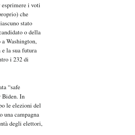
r esprimere i voti
proprio) che
ciascuno stato
candidato o della
to a Washington,
 e la sua futura
tro i 232 di
ata “safe
r Biden. In
po le elezioni del
so una campagna
tà degli elettori,