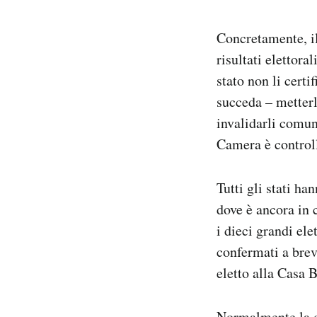
Concretamente, il 
risultati elettora
stato non li certi
succeda – metterl
invalidarli comu
Camera è control
Tutti gli stati ha
dove è ancora in 
i dieci grandi el
confermati a breve
eletto alla Casa 
Normalmente la da