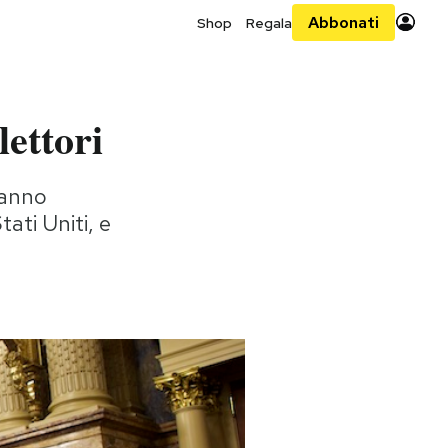
Abbonati
Shop
Regala
lettori
ranno
ti Uniti, e