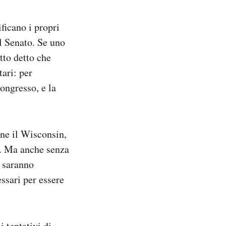
ificano i propri
al Senato. Se uno
atto detto che
ari: per
ongresso, e la
anne il Wisconsin,
p. Ma anche senza
à saranno
essari per essere
 tentativi di