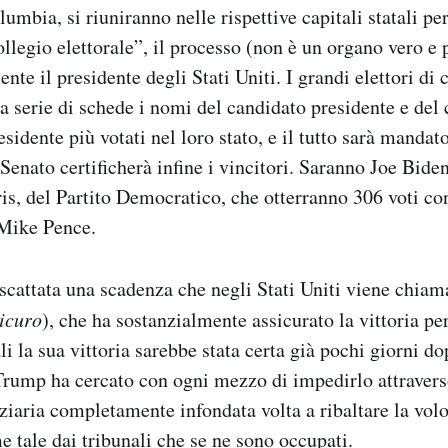
lumbia, si riuniranno nelle rispettive capitali statali pe
ollegio elettorale”, il processo (non è un organo vero e 
te il presidente degli Stati Uniti. I grandi elettori di 
a serie di schede i nomi del candidato presidente e del 
esidente più votati nel loro stato, e il tutto sarà manda
Senato certificherà infine i vincitori. Saranno Joe Biden
s, del Partito Democratico, che otterranno 306 voti con
Mike Pence.
scattata una scadenza che negli Stati Uniti viene chiam
sicuro
), che ha sostanzialmente assicurato la vittoria pe
i la sua vittoria sarebbe stata certa già pochi giorni do
rump ha cercato con ogni mezzo di impedirlo attraver
ziaria completamente infondata volta a ribaltare la volon
 tale dai tribunali che se ne sono occupati.