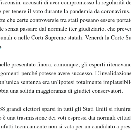
sconsin, accusati di aver compromesso la regolarità de
e per tenere il voto durante la pandemia da coronavirus
e che certe controversie tra stati possano essere portat
 senza passare dal normale iter giudiziario, che prev
bunali e nelle Corti Supreme statali.
Venerdì la Corte S
o
.
elle presentate finora, comunque, gli esperti ritenevan
rgomenti perché potesse avere successo. L’invalidazione 
 un’unica sentenza era un’ipotesi totalmente implausibil
bia una solida maggioranza di giudici conservatori.
8 grandi elettori sparsi in tutti gli Stati Uniti si riunir
o è una trasmissione dei voti espressi dai normali citta
 infatti tecnicamente non si vota per un candidato a pres