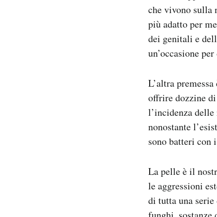
che vivono sulla 
Notifiche mobile
Regala il Post
più adatto per met
Hai bisogno di aiuto?
dei genitali e de
Esci
un’occasione per 
L’altra premessa 
offrire dozzine d
l’incidenza delle
nonostante l’esis
sono batteri con 
La pelle è il nos
le aggressioni est
di tutta una seri
funghi, sostanze 