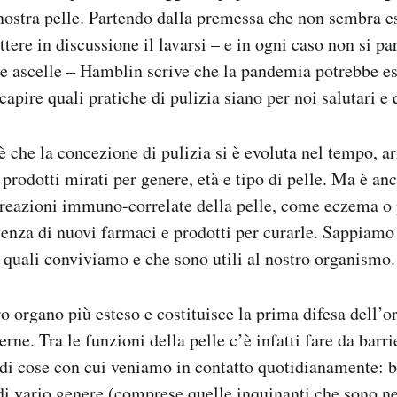
nostra pelle. Partendo dalla premessa che non sembra 
tere in discussione il lavarsi – e in ogni caso non si pa
lle ascelle – Hamblin scrive che la pandemia potrebbe e
capire quali pratiche di pulizia siano per noi salutari e
è che la concezione di pulizia si è evoluta nel tempo, a
i prodotti mirati per genere, età e tipo di pelle. Ma è a
 reazioni immuno-correlate della pelle, come eczema o 
tenza di nuovi farmaci e prodotti per curarle. Sappiamo
i quali conviviamo e che sono utili al nostro organismo.
tro organo più esteso e costituisce la prima difesa dell’
erne. Tra le funzioni della pelle c’è infatti fare da barr
e di cose con cui veniamo in contatto quotidianamente: ba
di vario genere (comprese quelle inquinanti che sono ne