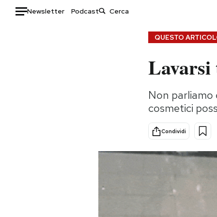
Newsletter
Podcast
Auto
QUESTO ARTICOLO
Lavarsi 
HOME
Italia
Moda
Non parliamo d
Mondo
Libri
cosmetici poss
Politica
Consumismi
Tecnologia
Storie/Idee
Condividi
Internet
Ok Boomer!
Scienza
Media
Cultura
Europa
Economia
Altrecose
Sport
Mondiali calcio 2026