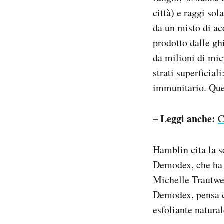
città) e raggi sol
da un misto di acq
prodotto dalle gh
da milioni di mic
strati superficial
immunitario. Que
– Leggi anche:
C
Hamblin cita la sc
Demodex, che ha u
Michelle Trautwei
Demodex, pensa ch
esfoliante natural