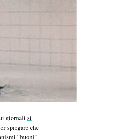
ui giornali
si
er spiegare che
ganismi “buoni”