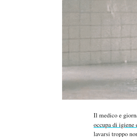
PODCAST
NEWSLETTER
I MIEI PREFERITI
SHOP
CALENDARIO
AREA PERSONALE
Il medico e giorn
occupa di igiene 
Area Personale
lavarsi troppo no
Newsletter