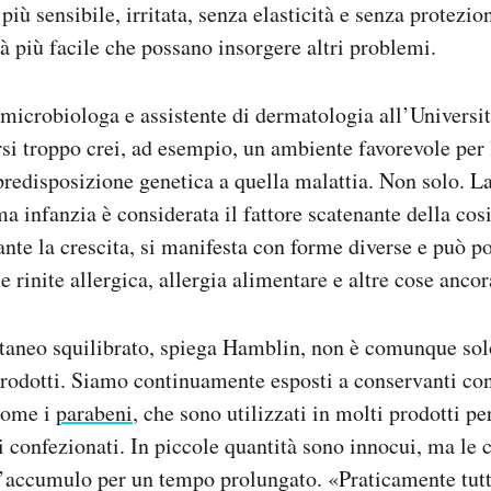
iù sensibile, irritata, senza elasticità e senza protezion
à più facile che possano insorgere altri problemi.
microbiologa e assistente di dermatologia all’Universit
rsi troppo crei, ad esempio, un ambiente favorevole per
redisposizione genetica a quella malattia. Non solo. L
a infanzia è considerata il fattore scatenante della cos
ante la crescita, si manifesta con forme diverse e può po
 rinite allergica, allergia alimentare e altre cose ancor
aneo squilibrato, spiega Hamblin, non è comunque solo 
prodotti. Siamo continuamente esposti a conservanti co
come i
parabeni
, che sono utilizzati in molti prodotti per
i confezionati. In piccole quantità sono innocui, ma le c
’accumulo per un tempo prolungato. «Praticamente tutt