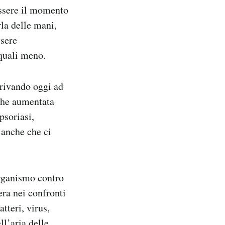
essere il momento
rla delle mani,
ssere
 quali meno.
rrivando oggi ad
nche aumentata
psoriasi,
 anche che ci
organismo contro
iera nei confronti
tteri, virus,
ll’aria delle