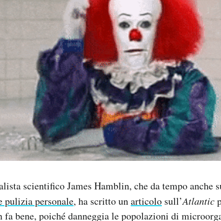
alista scientifico James Hamblin, che da tempo anche s
e pulizia personale
, ha scritto un
articolo
sull’
Atlantic
p
n fa bene, poiché danneggia le popolazioni di microor