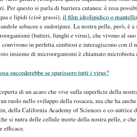
ari. Per questo si parla di barriera cutanea: è resa possib
ua e lipidi (cioè grassi),
il film idrolipidico o mantell
iandole sebacee e sudoripare. La nostra pelle, però, è a 
roorganismi (batteri, funghi e virus), che vivono al suo 
i: convivono in perfetta simbiosi e interagiscono con il 
sto insieme di microorganismi è chiamato microbiota 
osa succederebbe se sparissero tutti i virus?
operta di un acaro che vive sulla superficie della nostra
n ruolo nello sviluppo della rosacea, ma che ha anche 
n, della California Academy of Sciences e co-autrice d
e si nutra delle cellule morte della nostra pelle, e ch
e efficace.