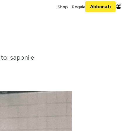
Abbonati
Shop
Regala
sto: saponi e