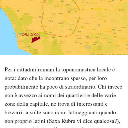
PODCAST
NEWSLETTER
I MIEI PREFERITI
SHOP
Per i cittadini romani la toponomastica locale è
nota: dato che la incontrano spesso, per loro
probabilmente ha poco di straordinario. Chi invece
CALENDARIO
non è avvezzo ai nomi dei quartieri e delle varie
zone della capitale, ne trova di interessanti e
AREA PERSONALE
bizzarri: a volte sono nomi latineggianti quando
Area Personale
non proprio latini (Saxa Rubra vi dice qualcosa?),
Newsletter