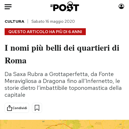
Auto
CULTURA
Sabato 16 maggio 2020
QUESTO ARTICOLO HA PIÙ DI
6 ANNI
HOME
I nomi più belli dei quartieri di
Italia
Moda
Roma
Mondo
Libri
Politica
Consumismi
Da Saxa Rubra a Grottaperfetta, da Fonte
Tecnologia
Storie/Idee
Meravigliosa a Dragona fino all’Infernetto, le
Internet
Ok Boomer!
storie dietro l’imbattibile toponomastica della
Scienza
Media
capitale
Cultura
Europa
Economia
Altrecose
Condividi
Sport
Mondiali calcio 2026