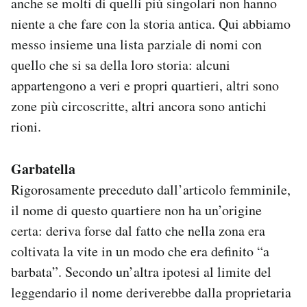
anche se molti di quelli più singolari non hanno
Notifiche mobile
niente a che fare con la storia antica. Qui abbiamo
Regala il Post
messo insieme una lista parziale di nomi con
Hai bisogno di aiuto?
quello che si sa della loro storia: alcuni
Esci
appartengono a veri e propri quartieri, altri sono
zone più circoscritte, altri ancora sono antichi
rioni.
Garbatella
Rigorosamente preceduto dall’articolo femminile,
il nome di questo quartiere non ha un’origine
certa: deriva forse dal fatto che nella zona era
coltivata la vite in un modo che era definito “a
barbata”. Secondo un’altra ipotesi al limite del
leggendario il nome deriverebbe dalla proprietaria