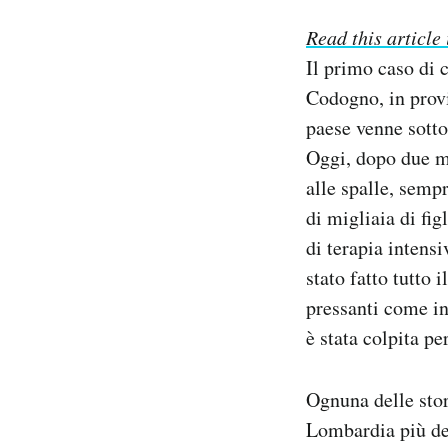
Notifiche mobile
Read this article
Regala il Post
Il primo caso di c
Hai bisogno di aiuto?
Codogno, in provi
Esci
paese venne sotto
Oggi, dopo due me
alle spalle, semp
di migliaia di fig
di terapia intens
stato fatto tutto
pressanti come in
è stata colpita p
Ognuna delle stor
Lombardia più del