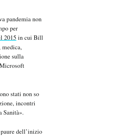
uova pandemia non
empo per
el 2015
in cui Bill
, medica,
ione sulla
 Microsoft
ono stati non so
zione, incontri
a Sanità».
paure dell’inizio