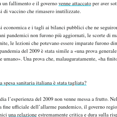
u un fallimento e il governo
venne attaccato
per aver sot
si di vaccino che rimasero inutilizzate.
si economica e i tagli ai bilanci pubblici che ne seguiron
ani pandemici non furono più aggiornati, le scorte di ma
nite, le lezioni che potevano essere imparate furono di
 pandemia del 2009 è stata simile a «una prova general
re umano». Una prova che, malauguratamente, «ha finito
a spesa sanitaria italiana è stata tagliata?
ia l’esperienza del 2009 non venne messa a frutto. Ne
a fine ufficiale dell’allarme pandemico, il governo regio
cnici
una relazione
estremamente critica e dura sulla ris