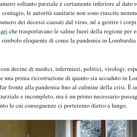
umero soltanto parziale e certamente inferiore al dato r
l contagio, le autorità sanitarie non sono riuscite nemm
numero dei decessi causati dal virus, né a gestire i corp
tari
che trasportavano le salme fuori della regione per 
n simbolo eloquente di come la pandemia in Lombardia 
con decine di medici, infermieri, politici, virologi, esp
e una prima ricostruzione di quanto sia accaduto in Lo
far fronte alla pandemia fino al culmine della crisi. È 
parziale e incompleto, ma è un primo necessario passag
ento le cui conseguenze ci porteremo dietro a lungo.