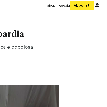
Abbonati
Shop
Regala
bardia
icca e popolosa