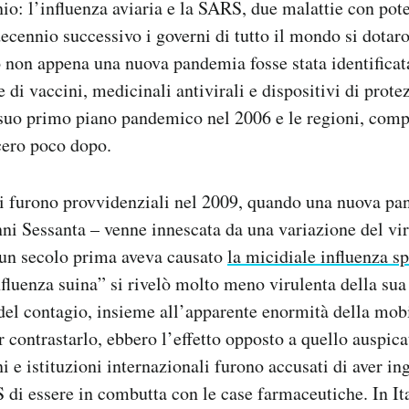
io: l’influenza aviaria e la SARS, due malattie con pot
cennio successivo i governi di tutto il mondo si dotaro
o non appena una nuova pandemia fosse stata identificata
 di vaccini, medicinali antivirali e dispositivi di prote
l suo primo piano pandemico nel 2006 e le regioni, comp
cero poco dopo.
vi furono provvidenziali nel 2009, quando una nuova pa
anni Sessanta – venne innescata da una variazione del v
 un secolo prima aveva causato
la micidiale influenza s
nfluenza suina” si rivelò molto meno virulenta della sua
el contagio, insieme all’apparente enormità della mob
r contrastarlo, ebbero l’effetto opposto a quello auspica
i e istituzioni internazionali furono accusati di aver ing
 di essere in combutta con le case farmaceutiche. In I