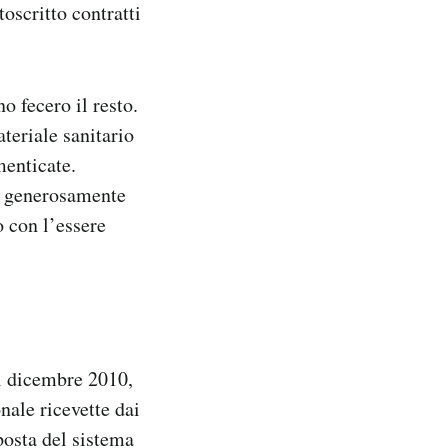
toscritto contratti
o fecero il resto.
teriale sanitario
menticate.
e generosamente
 con l’essere
l dicembre 2010,
nale ricevette dai
posta del sistema