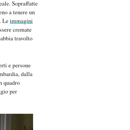
eale. Sopraffatte
eno a tenere un
i. Le
immagini
essere cremate
abbia travolto
erti e persone
mbardia, dalla
un quadro
gio per