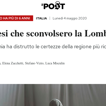
 HA PIÙ DI
6 ANNI
ITALIA
Lunedì 4 maggio 2020
si che sconvolsero la Lom
a ha distrutto le certezze della regione più r
 Elena Zacchetti, Stefano Vizio, Luca Misculin