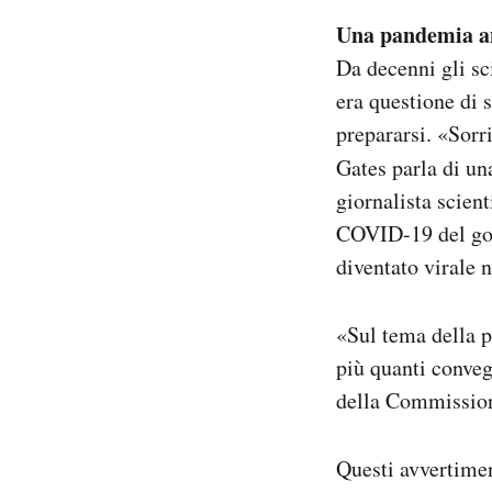
Una pandemia a
Da decenni gli sc
era questione di 
prepararsi. «Sorr
Gates parla di u
giornalista scien
COVID-19 del gov
diventato virale 
«Sul tema della p
più quanti conveg
della Commission
Questi avvertimen