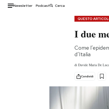
Newsletter
Podcast
Auto
QUESTO ARTICOLO
I due me
HOME
Italia
Moda
Come l’epidemi
Mondo
Libri
d’Italia
Politica
Consumismi
Tecnologia
Storie/Idee
di
Davide Maria De Luca,
Internet
Ok Boomer!
Scienza
Media
Condividi
Cultura
Europa
Economia
Altrecose
Sport
Mondiali calcio 2026