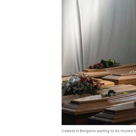
PODCAST
NEWSLETTER
I MIEI PREFERITI
SHOP
CALENDARIO
AREA PERSONALE
Area Personale
Caskets in Bergamo waiting to be moved to
Newsletter