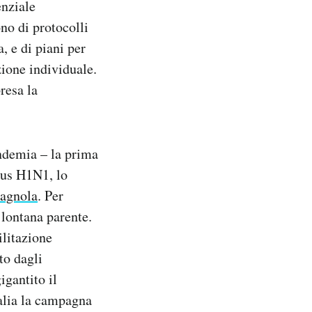
enziale
no di protocolli
, e di piani per
zione individuale.
resa la
ndemia – la prima
irus H1N1, lo
pagnola
. Per
 lontana parente.
ilitazione
to dagli
igantito il
talia la campagna