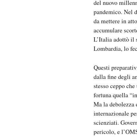
del nuovo millenn
pandemico. Nel de
da mettere in att
accumulare scorte
L’Italia adottò i
Lombardia, lo fe
Questi preparati
dalla fine degli 
stesso ceppo che
fortuna quella “i
Ma la debolezza d
internazionale pe
scienziati. Govern
pericolo, e l’OMS