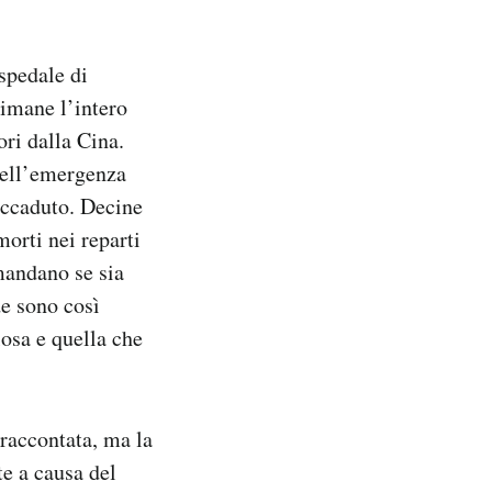
ospedale di
timane l’intero
ori dalla Cina.
 dell’emergenza
 accaduto. Decine
morti nei reparti
omandano se sia
de sono così
losa e quella che
 raccontata, ma la
e a causa del