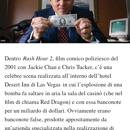
PODCAST
NEWSLETTER
I MIEI PREFERITI
Dentro
Rush Hour 2,
film comico poliziesco del
2001 con Jackie Chan e Chris Tucker, c’è una
SHOP
celebre scena realizzata all’interno dell’hotel
Desert Inn di Las Vegas in cui l’esplosione di una
CALENDARIO
bomba fa saltare in aria la sala del casinò (che nel
film di chiama Red Dragon) e con essa banconote
AREA PERSONALE
per un miliardo di dollari. Ovviamente erano
banconote false, prodotte appositamente da
Area Personale
un’azienda specializzata nella realizzazione di
Newsletter