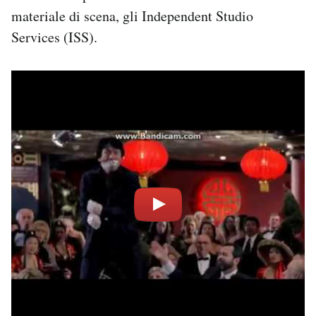
Notifiche mobile
materiale di scena, gli Independent Studio
Regala il Post
Services (ISS).
Hai bisogno di aiuto?
Esci