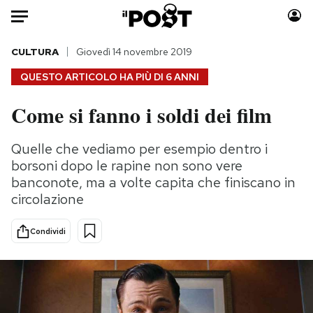
Auto
CULTURA
Giovedì 14 novembre 2019
QUESTO ARTICOLO HA PIÙ DI
6 ANNI
HOME
Come si fanno i soldi dei film
Italia
Moda
Mondo
Libri
Quelle che vediamo per esempio dentro i
Politica
Consumismi
borsoni dopo le rapine non sono vere
Tecnologia
Storie/Idee
banconote, ma a volte capita che finiscano in
circolazione
Internet
Ok Boomer!
Scienza
Media
Condividi
Cultura
Europa
Economia
Altrecose
Sport
Mondiali calcio 2026