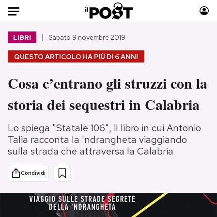
Auto
LIBRI
Sabato 9 novembre 2019
QUESTO ARTICOLO HA PIÙ DI
6 ANNI
HOME
Cosa c’entrano gli struzzi con la
Italia
Moda
Mondo
Libri
storia dei sequestri in Calabria
Politica
Consumismi
Tecnologia
Storie/Idee
Lo spiega "Statale 106", il libro in cui Antonio
Internet
Ok Boomer!
Talia racconta la 'ndrangheta viaggiando
sulla strada che attraversa la Calabria
Scienza
Media
Cultura
Europa
Condividi
Economia
Altrecose
Sport
Mondiali calcio 2026