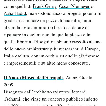
Notifiche mobile
come quelli di
Frank Gehry
,
Oscar Niemeyer
o
Regala il Post
Zaha Hadid
, ma esistono ancora progetti potenti in
Hai bisogno di aiuto?
grado di cambiare un pezzo di una città, farci
Esci
alzare la testa ammirati o farci desiderare di
ripassare in quel museo, in quella piazza o in
quella libreria. Di seguito abbiamo raccolto alcune
delle nuove architetture più interessanti d’Europa,
Italia esclusa, con un occhio su quelle già famose
e imprescindibili e su altre meno conosciute.
Il Nuovo Museo dell’Acropoli
,
Atene, Grecia,
2009
Disegnato dall’architetto svizzero Bernard
Tschumi, che vinse un concorso pubblico indetto
nel 2001 con un budget di 130 milioni di euro, ha