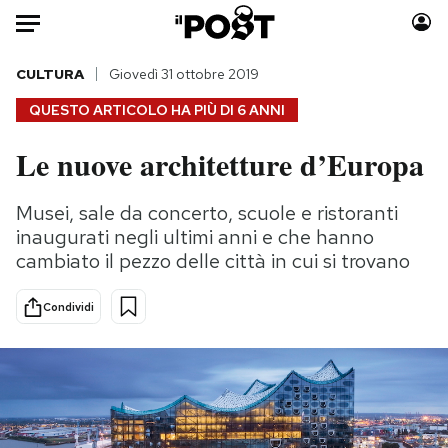
Auto
CULTURA
Giovedì 31 ottobre 2019
QUESTO ARTICOLO HA PIÙ DI
6 ANNI
HOME
Le nuove architetture d’Europa
Italia
Moda
Mondo
Libri
Musei, sale da concerto, scuole e ristoranti
Politica
Consumismi
inaugurati negli ultimi anni e che hanno
Tecnologia
Storie/Idee
cambiato il pezzo delle città in cui si trovano
Internet
Ok Boomer!
Condividi
Scienza
Media
Cultura
Europa
Economia
Altrecose
Sport
Mondiali calcio 2026