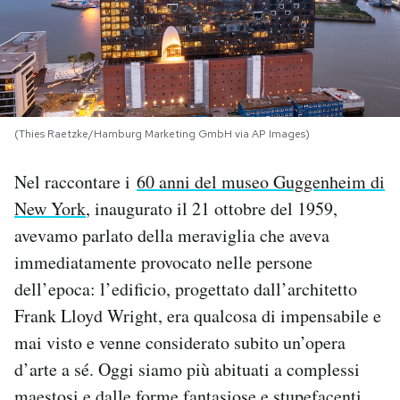
PODCAST
NEWSLETTER
(Thies Raetzke/Hamburg Marketing GmbH via AP Images)
I MIEI PREFERITI
Nel raccontare i
60 anni del museo Guggenheim di
New York
, inaugurato il 21 ottobre del 1959,
SHOP
avevamo parlato della meraviglia che aveva
immediatamente provocato nelle persone
CALENDARIO
dell’epoca: l’edificio, progettato dall’architetto
Frank Lloyd Wright, era qualcosa di impensabile e
AREA PERSONALE
mai visto e venne considerato subito un’opera
d’arte a sé. Oggi siamo più abituati a complessi
Area Personale
Newsletter
maestosi e dalle forme fantasiose e stupefacenti,