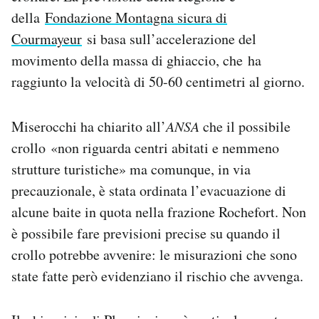
Notifiche mobile
della
Fondazione Montagna sicura di
Regala il Post
Courmayeur
si basa sull’accelerazione del
Hai bisogno di aiuto?
movimento della massa di ghiaccio, che ha
Esci
raggiunto la velocità di 50-60 centimetri al giorno.
Miserocchi ha chiarito all’
ANSA
che il possibile
crollo «non riguarda centri abitati e nemmeno
strutture turistiche» ma comunque, in via
precauzionale, è stata ordinata l’evacuazione di
alcune baite in quota nella frazione Rochefort. Non
è possibile fare previsioni precise su quando il
crollo potrebbe avvenire: le misurazioni che sono
state fatte però evidenziano il rischio che avvenga.