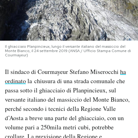
PODCAST
NEWSLETTER
Il ghiacciaio Planpincieux, lungo il versante italiano del massiccio del
Monte Bianco, il 24 settembre 2019 (ANSA / Ufficio Stampa Comune di
I MIEI PREFERITI
Courmayeur)
Il sindaco di Courmayeur Stefano Miserocchi
ha
SHOP
ordinato
la chiusura di una strada comunale che
passa sotto il ghiacciaio di Planpincieux, sul
CALENDARIO
versante italiano del massiccio del Monte Bianco,
perché secondo i tecnici della Regione Valle
AREA PERSONALE
d’Aosta a breve una parte del ghiacciaio, con un
volume pari a 250mila metri cubi, potrebbe
Area Personale
Newsletter
crollare. La previsione della Regione e