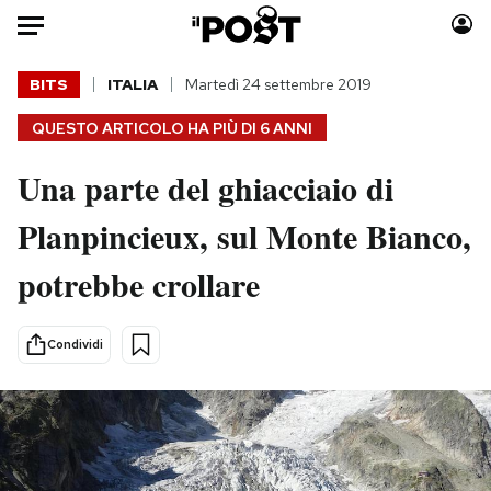
Auto
BITS
ITALIA
Martedì 24 settembre 2019
QUESTO ARTICOLO HA PIÙ DI
6 ANNI
HOME
Una parte del ghiacciaio di
Italia
Moda
Mondo
Libri
Planpincieux, sul Monte Bianco,
Politica
Consumismi
potrebbe crollare
Tecnologia
Storie/Idee
Internet
Ok Boomer!
Scienza
Media
Condividi
Cultura
Europa
Economia
Altrecose
Sport
Mondiali calcio 2026