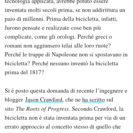
tecnologia applicata, avrebbe potuto essere
Notifiche mobile
inventata molti secoli prima, se non addirittura un
Regala il Post
paio di millenni. Prima della bicicletta, infatti,
Hai bisogno di aiuto?
furono pensate e realizzate cose ben più
Esci
complicate, come gli orologi. Perché greci o
romani non aggiunsero telai alle loro ruote?
Perché le truppe di Napoleone non si spostavano in
bicicletta? Perché nessuno inventò la bicicletta
prima del 1817?
Si è posto questa domanda di recente l’ingegnere e
blogger
Jason Crawford
, che ne
ha scritto
sul
sito
The Roots of Progress
. Secondo Crawford, la
bicicletta non è stata inventata prima per via di un
errato approccio al concetto stesso di quello che