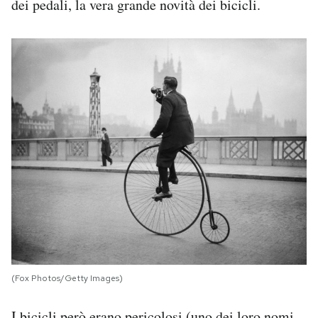
dei pedali, la vera grande novità dei bicicli.
(Fox Photos/Getty Images)
I bicicli però erano pericolosi (uno dei loro nomi