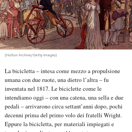
PODCAST
NEWSLETTER
I MIEI PREFERITI
(Hulton Archive/Getty Images)
La bicicletta – intesa come mezzo a propulsione
SHOP
umana con due ruote, una dietro l’altra – fu
inventata nel 1817. Le biciclette come le
CALENDARIO
intendiamo oggi – con una catena, una sella e due
pedali – arrivarono circa settant’anni dopo, pochi
AREA PERSONALE
decenni prima del primo volo dei fratelli Wright.
Area Personale
Eppure la bicicletta, per materiali impiegati e
Newsletter