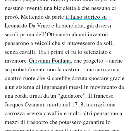
nessuno inventò una bicicletta è che nessuno ci
provò. Mettendo da parte
il falso storico su
Leonardo Da Vinci e la bicicletta
, già diversi
secoli prima dell’Ottocento alcuni inventori
pensarono a veicoli che si muovessero da soli,
senza cavalli. Tra i primi ci fu lo scienziato e
inventore
Giovanni Fontana
, che progettò – anche
se probabilmente non la costruì – una carrozza a
quattro ruote che si sarebbe dovuta spostare grazie
a un sistema di ingranaggi messi in movimento da
una corda tirata da un “guidatore”. Il francese
Jacques Ozanam, morto nel 1718, teorizzò una
carrozza «senza cavalli» e molti altri pensarono a
mezzi di trasporto che potessero garantire lo
spostamento senza usare il vento o il vapore, ma