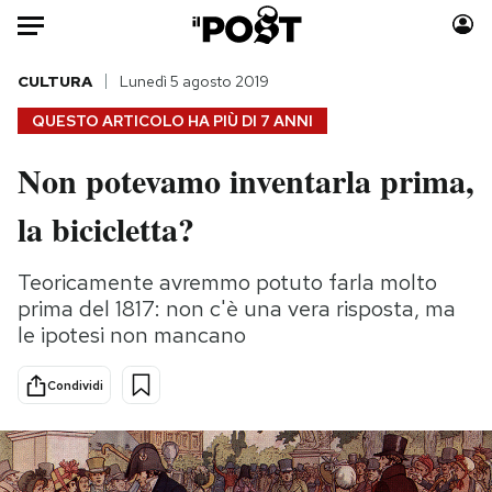
Auto
CULTURA
Lunedì 5 agosto 2019
QUESTO ARTICOLO HA PIÙ DI
7 ANNI
HOME
Non potevamo inventarla prima,
Italia
Moda
la bicicletta?
Mondo
Libri
Politica
Consumismi
Teoricamente avremmo potuto farla molto
Tecnologia
Storie/Idee
prima del 1817: non c'è una vera risposta, ma
Internet
Ok Boomer!
le ipotesi non mancano
Scienza
Media
Cultura
Europa
Condividi
Economia
Altrecose
Sport
Mondiali calcio 2026