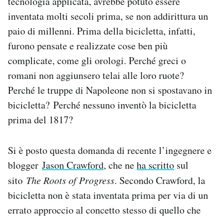
tecnologia applicata, avrebbe potuto essere
Notifiche mobile
inventata molti secoli prima, se non addirittura un
Regala il Post
paio di millenni. Prima della bicicletta, infatti,
Hai bisogno di aiuto?
furono pensate e realizzate cose ben più
Esci
complicate, come gli orologi. Perché greci o
romani non aggiunsero telai alle loro ruote?
Perché le truppe di Napoleone non si spostavano in
bicicletta? Perché nessuno inventò la bicicletta
prima del 1817?
Si è posto questa domanda di recente l’ingegnere e
blogger
Jason Crawford
, che ne
ha scritto
sul
sito
The Roots of Progress
. Secondo Crawford, la
bicicletta non è stata inventata prima per via di un
errato approccio al concetto stesso di quello che