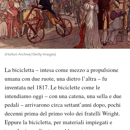
PODCAST
NEWSLETTER
I MIEI PREFERITI
(Hulton Archive/Getty Images)
La bicicletta – intesa come mezzo a propulsione
SHOP
umana con due ruote, una dietro l’altra – fu
inventata nel 1817. Le biciclette come le
CALENDARIO
intendiamo oggi – con una catena, una sella e due
pedali – arrivarono circa settant’anni dopo, pochi
AREA PERSONALE
decenni prima del primo volo dei fratelli Wright.
Area Personale
Eppure la bicicletta, per materiali impiegati e
Newsletter