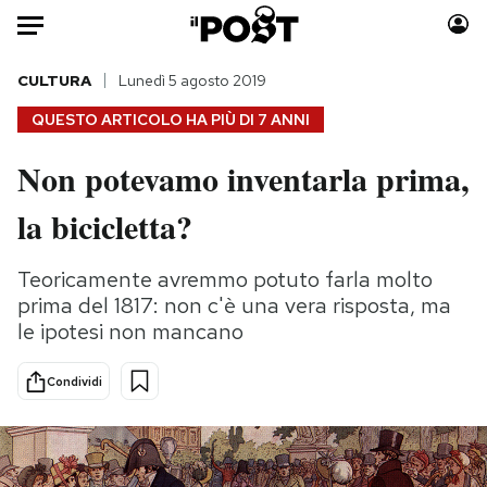
Auto
CULTURA
Lunedì 5 agosto 2019
QUESTO ARTICOLO HA PIÙ DI
7 ANNI
HOME
Non potevamo inventarla prima,
Italia
Moda
la bicicletta?
Mondo
Libri
Politica
Consumismi
Teoricamente avremmo potuto farla molto
Tecnologia
Storie/Idee
prima del 1817: non c'è una vera risposta, ma
Internet
Ok Boomer!
le ipotesi non mancano
Scienza
Media
Cultura
Europa
Condividi
Economia
Altrecose
Sport
Mondiali calcio 2026