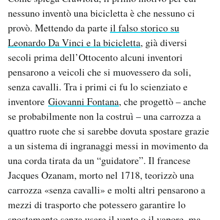
nessuno inventò una bicicletta è che nessuno ci
provò. Mettendo da parte
il falso storico su
Leonardo Da Vinci e la bicicletta
, già diversi
secoli prima dell’Ottocento alcuni inventori
pensarono a veicoli che si muovessero da soli,
senza cavalli. Tra i primi ci fu lo scienziato e
inventore
Giovanni Fontana
, che progettò – anche
se probabilmente non la costruì – una carrozza a
quattro ruote che si sarebbe dovuta spostare grazie
a un sistema di ingranaggi messi in movimento da
una corda tirata da un “guidatore”. Il francese
Jacques Ozanam, morto nel 1718, teorizzò una
carrozza «senza cavalli» e molti altri pensarono a
mezzi di trasporto che potessero garantire lo
spostamento senza usare il vento o il vapore, ma