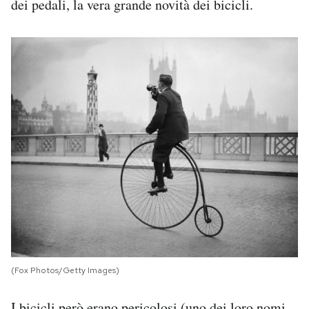
dei pedali, la vera grande novità dei bicicli.
(Fox Photos/Getty Images)
I bicicli però erano pericolosi (uno dei loro nomi