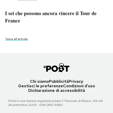
PODCAST
I sei che possono ancora vincere il Tour de
I sei che possono ancora vincere il Tour de
I sei che possono ancora vincere il Tour de
France
France
France
NEWSLETTER
Torna all'articolo
Torna all'articolo
Torna all'articolo
I MIEI PREFERITI
SHOP
CALENDARIO
Chi siamo
Pubblicità
Privacy
Gestisci le preferenze
Condizioni d'uso
Dichiarazione di accessibilità
AREA PERSONALE
Il Post è una testata registrata presso il Tribunale di Milano, 419 del
Area Personale
28 settembre 2009 - ISSN 2610-9980
Newsletter