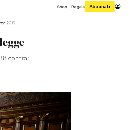
Abbonati
Shop
Regala
rzo 2019
 legge
38 contro: