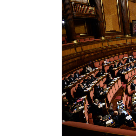
PODCAST
NEWSLETTER
I MIEI PREFERITI
SHOP
CALENDARIO
AREA PERSONALE
Area Personale
Newsletter