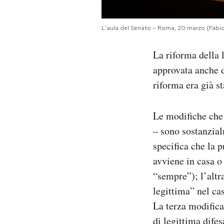
Notifiche mobile
Regala il Post
L'aula del Senato – Roma, 20 marzo (Fabio
Hai bisogno di aiuto?
Esci
La riforma della 
approvata anche d
riforma era già s
Le modifiche che 
– sono sostanzialm
specifica che la 
avviene in casa o
“sempre”); l’altr
legittima” nel ca
La terza modifica 
di legittima dife