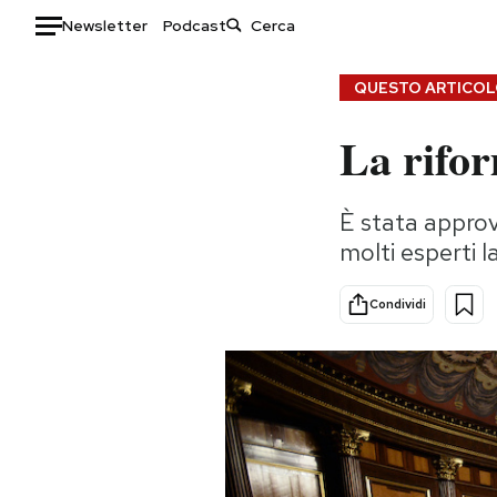
Newsletter
Podcast
Auto
QUESTO ARTICOLO
HOME
La rifor
Italia
Moda
È stata approv
Mondo
Libri
molti esperti l
Politica
Consumismi
Tecnologia
Storie/Idee
Condividi
Internet
Ok Boomer!
Scienza
Media
Cultura
Europa
Economia
Altrecose
Sport
Mondiali calcio 2026