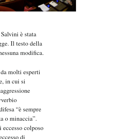
Salvini è stata
ge. Il testo della
 nessuna modifica.
 da molti esperti
, in cui si
l’aggressione
vverbio
 difesa “è sempre
za o minaccia”.
di eccesso colposo
 eccesso di