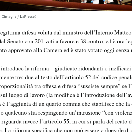
 Cimaglia / LaPresse)
legittima difesa voluta dal ministro dell’Interno Matteo 
al Senato con 201 voti a favore e 38 contro, ed è ora leg
tato approvato alla Camera ed è stato votato oggi senza
introduce la riforma – giudicate ridondanti o inefficaci
ente tre: due al testo dell’articolo 52 del codice penale
proporzionalità tra offesa e difesa “sussiste sempre” se 
 sul luogo di lavoro (la modifica è l’introduzione dell’a
a è l’aggiunta di un quarto comma che stabilisce che la
so qualcuno stia respingendo un’intrusione “con violen
riguarda invece l’articolo 55, in cui si parla del reato 
sa. La riforma specifica che non può essere colpevole di