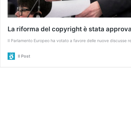
La riforma del copyright è stata approv
Il Parlamento Europeo ha votato a favore delle nuove discusse reg
Il Post