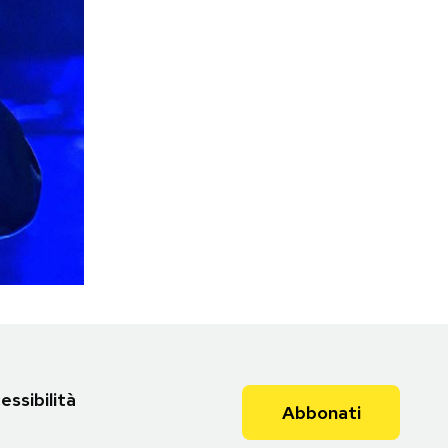
essibilità
Abbonati