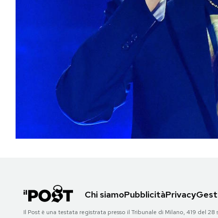
PODCAST
NEWSLETTER
I MIEI PREFERITI
SHOP
CALENDARIO
AREA PERSONALE
Chi siamo
Pubblicità
Privacy
Gesti
Area Personale
Il Post è una testata registrata presso il Tribunale di Milano, 419 del
Newsletter