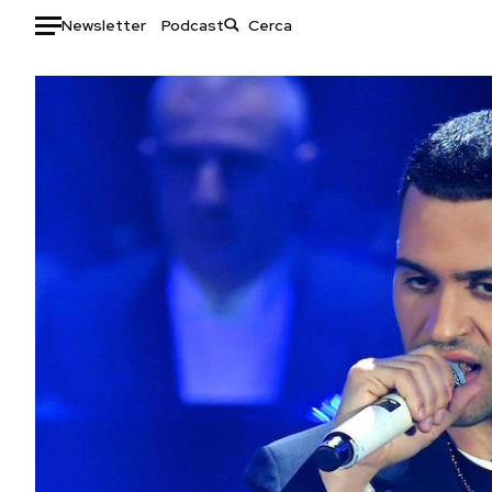
Newsletter
Podcast
Auto
HOME
Italia
Moda
Mondo
Libri
Politica
Consumismi
Tecnologia
Storie/Idee
Internet
Ok Boomer!
Scienza
Media
Cultura
Europa
Economia
Altrecose
Sport
Mondiali calcio 2026