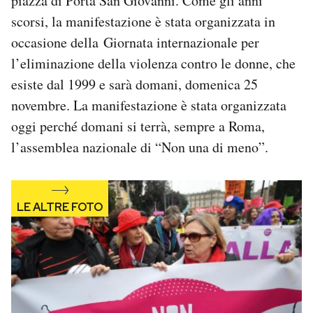
piazza di Porta San Giovanni. Come gli anni
Notifiche mobile
scorsi, la manifestazione è stata organizzata in
Regala il Post
occasione della Giornata internazionale per
Hai bisogno di aiuto?
l’eliminazione della violenza contro le donne, che
Esci
esiste dal 1999 e sarà domani, domenica 25
novembre. La manifestazione è stata organizzata
oggi perché domani si terrà, sempre a Roma,
l’assemblea nazionale di “Non una di meno”.