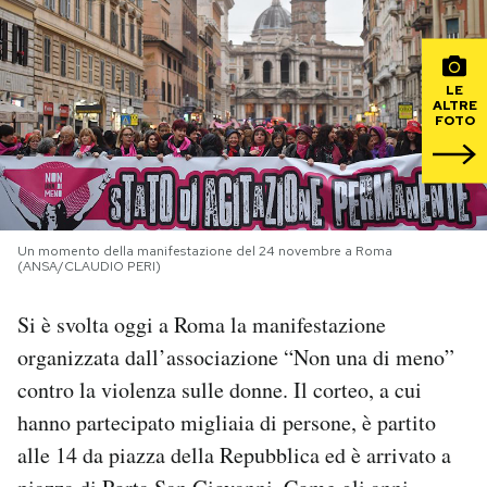
PODCAST
LE
ALTRE
NEWSLETTER
FOTO
I MIEI PREFERITI
Un momento della manifestazione del 24 novembre a Roma
SHOP
(ANSA/CLAUDIO PERI)
Si è svolta oggi a Roma la manifestazione
CALENDARIO
organizzata dall’associazione “Non una di meno”
contro la violenza sulle donne. Il corteo, a cui
AREA PERSONALE
hanno partecipato migliaia di persone, è partito
Area Personale
alle 14 da piazza della Repubblica ed è arrivato a
Newsletter