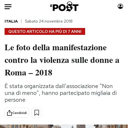
Auto
ITALIA
Sabato 24 novembre 2018
QUESTO ARTICOLO HA PIÙ DI
7 ANNI
HOME
Le foto della manifestazione
Italia
Moda
contro la violenza sulle donne a
Mondo
Libri
Politica
Consumismi
Roma – 2018
Tecnologia
Storie/Idee
Internet
Ok Boomer!
È stata organizzata dall'associazione "Non
Scienza
Media
una di meno", hanno partecipato migliaia di
Cultura
Europa
persone
Economia
Altrecose
Condividi
Sport
Mondiali calcio 2026