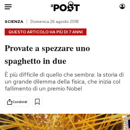
Auto
SCIENZA
Domenica 26 agosto 2018
QUESTO ARTICOLO HA PIÙ DI
7 ANNI
HOME
Provate a spezzare uno
Italia
Moda
spaghetto in due
Mondo
Libri
Politica
Consumismi
È più difficile di quello che sembra: la storia di
Tecnologia
Storie/Idee
un grande dilemma della fisica, che inizia col
Internet
Ok Boomer!
fallimento di un premio Nobel
Scienza
Media
Cultura
Europa
Condividi
Economia
Altrecose
Sport
Mondiali calcio 2026