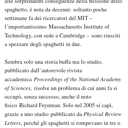
alle sorprendenti conseguenze della flessione dello
Notifiche mobile
spaghetto, è nota da decenni: soltanto poche
Regala il Post
settimane fa dei ricercatori del MIT –
Hai bisogno di aiuto?
l’importantissimo Massachusetts Institute of
Esci
Technology, con sede a Cambridge
–
sono riusciti
a spezzare degli spaghetti in due.
Sembra solo una storia buffa ma lo studio,
pubblicato dall’autorevole rivista
accademica
Proceedings of the National Academy
of Sciences,
risolve un problema di cui anni fa si
occupò, senza successo, anche il noto
fisico Richard Feynman. Solo nel 2005 si capì,
grazie a uno studio
pubblicato da
Physical Review
Letters
, perché gli spaghetti si rompevano in tre o