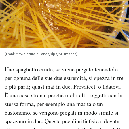
PODCAST
NEWSLETTER
I MIEI PREFERITI
(Frank May/picture-alliance/dpa/AP Images)
Uno spaghetto crudo, se viene piegato tenendolo
SHOP
per ognuna delle sue due estremità, si spezza in tre
o più parti; quasi mai in due. Provateci, o fidatevi.
CALENDARIO
È una cosa strana, perché molti altri oggetti con la
stessa forma, per esempio una matita o un
AREA PERSONALE
bastoncino, se vengono piegati in modo simile si
Area Personale
spezzano in due. Questa peculiarità fisica, dovuta
Newsletter