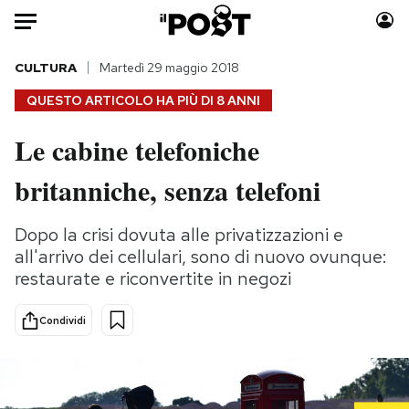
Auto
CULTURA
Martedì 29 maggio 2018
QUESTO ARTICOLO HA PIÙ DI
8 ANNI
HOME
Le cabine telefoniche
Italia
Moda
britanniche, senza telefoni
Mondo
Libri
Politica
Consumismi
Dopo la crisi dovuta alle privatizzazioni e
Tecnologia
Storie/Idee
all'arrivo dei cellulari, sono di nuovo ovunque:
Internet
Ok Boomer!
restaurate e riconvertite in negozi
Scienza
Media
Cultura
Europa
Condividi
Economia
Altrecose
Sport
Mondiali calcio 2026