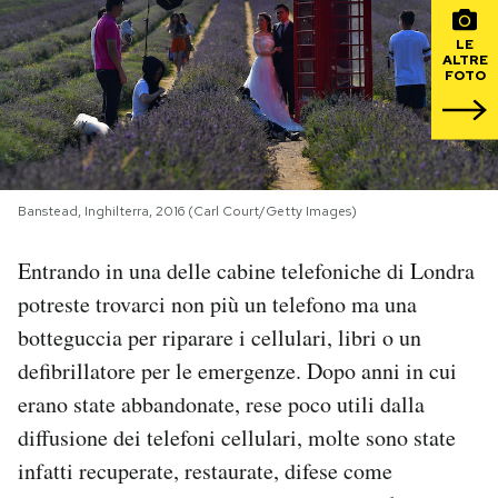
PODCAST
LE
ALTRE
FOTO
NEWSLETTER
I MIEI PREFERITI
Banstead, Inghilterra, 2016 (Carl Court/Getty Images)
SHOP
Entrando in una delle cabine telefoniche di Londra
potreste trovarci non più un telefono ma una
botteguccia per riparare i cellulari, libri o un
CALENDARIO
defibrillatore per le emergenze. Dopo anni in cui
erano state abbandonate, rese poco utili dalla
AREA PERSONALE
diffusione dei telefoni cellulari, molte sono state
Area Personale
infatti recuperate, restaurate, difese come
Newsletter