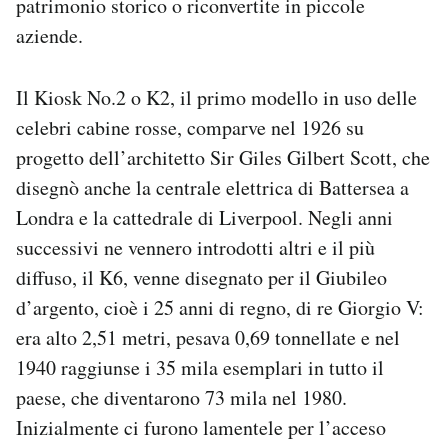
patrimonio storico o riconvertite in piccole
Notifiche mobile
aziende.
Regala il Post
Hai bisogno di aiuto?
Il Kiosk No.2 o K2, il primo modello in uso delle
Esci
celebri cabine rosse, comparve nel 1926 su
progetto dell’architetto Sir Giles Gilbert Scott, che
disegnò anche la centrale elettrica di Battersea a
Londra e la cattedrale di Liverpool. Negli anni
successivi ne vennero introdotti altri e il più
diffuso, il K6, venne disegnato per il Giubileo
d’argento, cioè i 25 anni di regno, di re Giorgio V:
era alto 2,51 metri, pesava 0,69 tonnellate e nel
1940 raggiunse i 35 mila esemplari in tutto il
paese, che diventarono 73 mila nel 1980.
Inizialmente ci furono lamentele per l’acceso