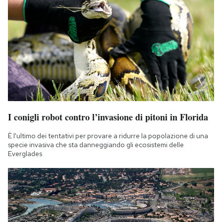
I conigli robot contro l’invasione di pitoni in Florida
È l'ultimo dei tentativi per provare a ridurre la popolazione di una
specie invasiva che sta danneggiando gli ecosistemi delle
Everglades