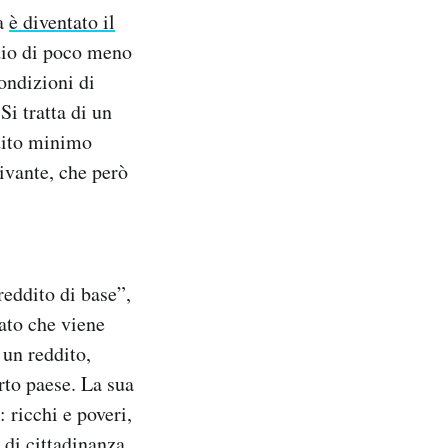
ca
è diventato il
idio di poco meno
condizioni di
Si tratta di un
ddito minimo
ivante, che però
reddito di base”,
ato che viene
 un reddito,
erto paese. La sua
: ricchi e poveri,
o di cittadinanza