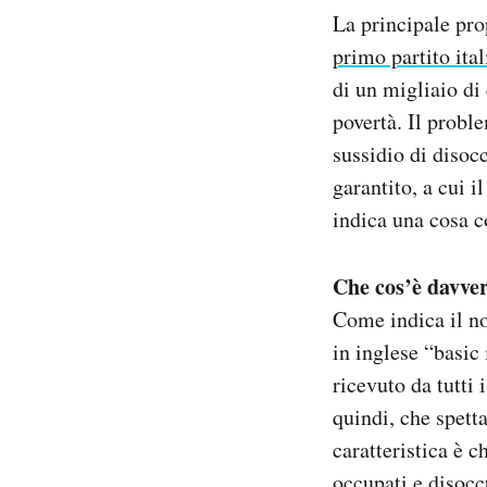
Notifiche mobile
La principale pr
Regala il Post
primo partito ita
Hai bisogno di aiuto?
di un migliaio di 
Esci
povertà. Il proble
sussidio di disoc
garantito, a cui 
indica una cosa 
Che cos’è davver
Come indica il no
in inglese “basic
ricevuto da tutti 
quindi, che spetta
caratteristica è c
occupati e disoccu