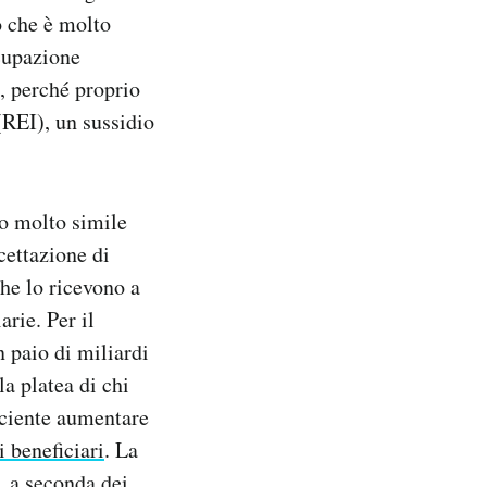
o che è molto
cupazione
e, perché proprio
REI), un sussidio
no molto simile
cettazione di
he lo ricevono a
arie. Per il
 paio di miliardi
a platea di chi
ficiente aumentare
 beneficiari
. La
, a seconda dei