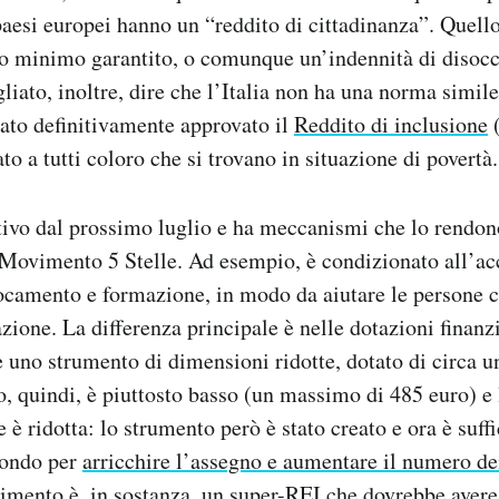
i paesi europei hanno un “reddito di cittadinanza”. Quell
ito minimo garantito, o comunque un’indennità di disoc
gliato, inoltre, dire che l’Italia non ha una norma simil
tato definitivamente approvato il
Reddito di inclusione
(
to a tutti coloro che si trovano in situazione di povertà.
tivo dal prossimo luglio e ha meccanismi che lo rendo
 Movimento 5 Stelle. Ad esempio, è condizionato all’ac
locamento e formazione, in modo da aiutare le persone c
ione. La differenza principale è nelle dotazioni finanzi
uno strumento di dimensioni ridotte, dotato di circa un
o, quindi, è piuttosto basso (un massimo di 485 euro) e l
e è ridotta: lo strumento però è stato creato e ora è suf
fondo per
arricchire l’assegno e aumentare il numero dei
mento è, in sostanza, un super-REI che dovrebbe avere