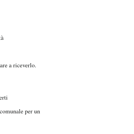
tà
are a riceverlo.
erti
lo comunale per un