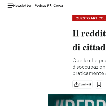
Newsletter
Podcast
Auto
QUESTO ARTICOLO
Il reddi
HOME
Italia
Moda
di citta
Mondo
Libri
Politica
Consumismi
Quello che pro
Tecnologia
Storie/Idee
disoccupazione
Internet
Ok Boomer!
praticamente s
Scienza
Media
Cultura
Europa
Condividi
Economia
Altrecose
Sport
Mondiali calcio 2026