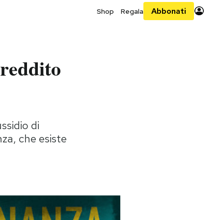
Abbonati
Shop
Regala
 reddito
ssidio di
nza, che esiste