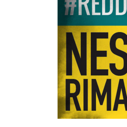
PODCAST
NEWSLETTER
I MIEI PREFERITI
SHOP
CALENDARIO
AREA PERSONALE
Area Personale
Newsletter