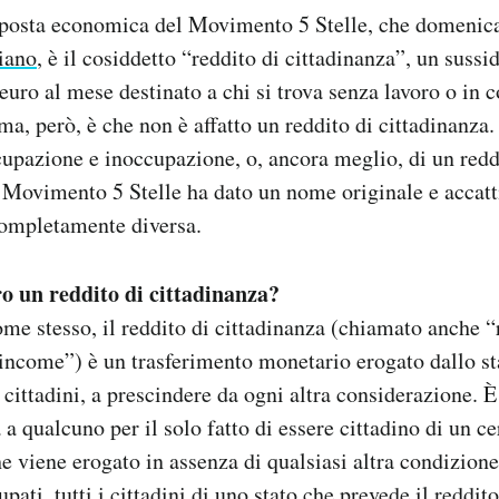
oposta economica del Movimento 5 Stelle, che domeni
liano
, è il cosiddetto “reddito di cittadinanza”, un suss
euro al mese destinato a chi si trova senza lavoro o in 
ma, però, è che non è affatto un reddito di cittadinanza. 
cupazione e inoccupazione, o, ancora meglio, di un re
il Movimento 5 Stelle ha dato un nome originale e accatt
completamente diversa.
o un reddito di cittadinanza?
me stesso, il reddito di cittadinanza (chiamato anche “
 income”) è un trasferimento monetario erogato dallo st
i cittadini, a prescindere da ogni altra considerazione. È
 a qualcuno per il solo fatto di essere cittadino di un c
he viene erogato in assenza di qualsiasi altra condizione
pati, tutti i cittadini di uno stato che prevede il reddit