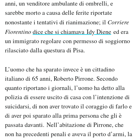
anni, un venditore ambulante di ombrelli, e
Notifiche mobile
sarebbe morto a causa delle ferite riportate
Regala il Post
nonostante i tentativi di rianimazione; il
Corriere
Hai bisogno di aiuto?
Esci
Fiorentino
dice che si chiamava Idy Diene
ed era
un immigrato regolare con permesso di soggiorno
rilasciato dalla questura di Pisa.
L’uomo che ha sparato invece è un cittadino
italiano di 65 anni, Roberto Pirrone. Secondo
quanto riportano i giornali, l’uomo ha detto alla
polizia di essere uscito di casa con l’intenzione di
suicidarsi, di non aver trovato il coraggio di farlo e
di aver poi sparato alla prima persona che gli è
passata davanti. Nell’abitazione di Pirrone, che
non ha precedenti penali e aveva il porto d’armi, la