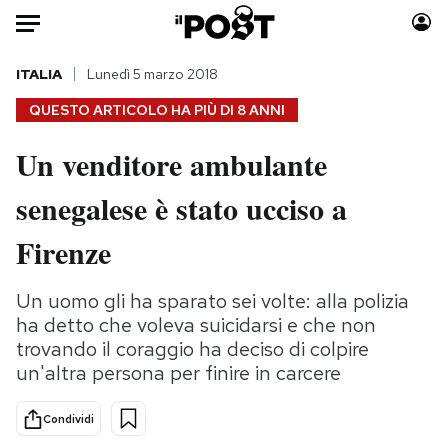
Auto
ITALIA
Lunedì 5 marzo 2018
QUESTO ARTICOLO HA PIÙ DI
8 ANNI
HOME
Un venditore ambulante
Italia
Moda
senegalese è stato ucciso a
Mondo
Libri
Politica
Consumismi
Firenze
Tecnologia
Storie/Idee
Internet
Ok Boomer!
Un uomo gli ha sparato sei volte: alla polizia
Scienza
Media
ha detto che voleva suicidarsi e che non
Cultura
Europa
trovando il coraggio ha deciso di colpire
un'altra persona per finire in carcere
Economia
Altrecose
Sport
Mondiali calcio 2026
Condividi