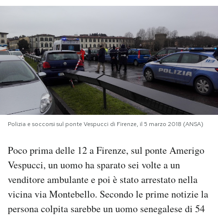
PODCAST
NEWSLETTER
I MIEI PREFERITI
SHOP
Polizia e soccorsi sul ponte Vespucci di Firenze, il 5 marzo 2018 (ANSA)
CALENDARIO
Poco prima delle 12 a Firenze, sul ponte Amerigo
Vespucci, un uomo ha sparato sei volte a un
venditore ambulante e poi è stato arrestato nella
AREA PERSONALE
vicina via Montebello. Secondo le prime notizie la
Area Personale
persona colpita sarebbe un uomo senegalese di 54
Newsletter