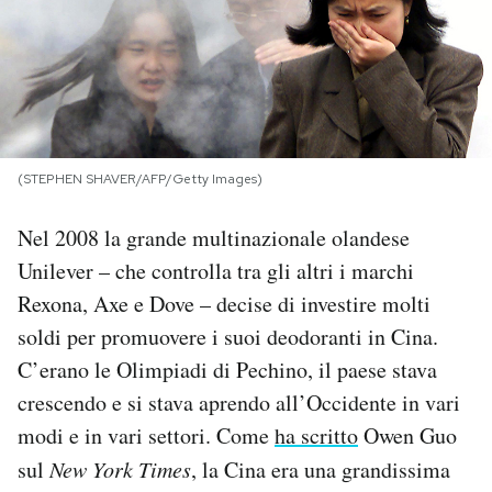
PODCAST
NEWSLETTER
(STEPHEN SHAVER/AFP/Getty Images)
I MIEI PREFERITI
Nel 2008 la grande multinazionale olandese
SHOP
Unilever – che controlla tra gli altri i marchi
Rexona, Axe e Dove – decise di investire molti
soldi per promuovere i suoi deodoranti in Cina.
CALENDARIO
C’erano le Olimpiadi di Pechino, il paese stava
crescendo e si stava aprendo all’Occidente in vari
AREA PERSONALE
modi e in vari settori. Come
ha scritto
Owen Guo
Area Personale
sul
New York Times
, la Cina era una grandissima
Newsletter