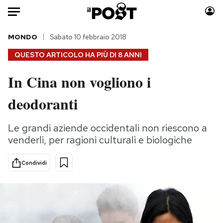
Auto
MONDO
Sabato 10 febbraio 2018
QUESTO ARTICOLO HA PIÙ DI
8 ANNI
HOME
In Cina non vogliono i
Italia
Moda
deodoranti
Mondo
Libri
Politica
Consumismi
Le grandi aziende occidentali non riescono a
Tecnologia
Storie/Idee
venderli, per ragioni culturali e biologiche
Internet
Ok Boomer!
Scienza
Media
Condividi
Cultura
Europa
Economia
Altrecose
Sport
Mondiali calcio 2026