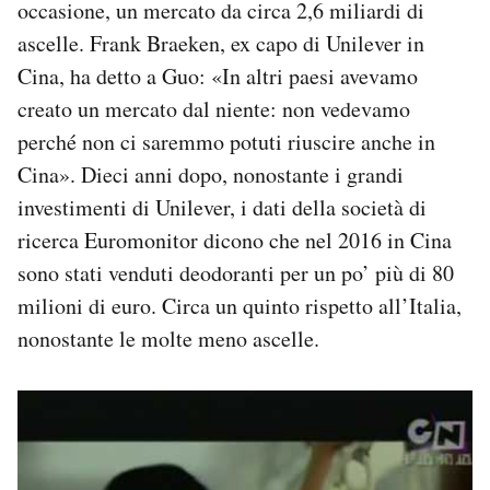
occasione, un mercato da circa 2,6 miliardi di
Notifiche mobile
ascelle. Frank Braeken, ex capo di Unilever in
Regala il Post
Cina, ha detto a Guo: «In altri paesi avevamo
Hai bisogno di aiuto?
Esci
creato un mercato dal niente: non vedevamo
perché non ci saremmo potuti riuscire anche in
Cina». Dieci anni dopo, nonostante i grandi
investimenti di Unilever, i dati della società di
ricerca Euromonitor dicono che nel 2016 in Cina
sono stati venduti deodoranti per un po’ più di 80
milioni di euro. Circa un quinto rispetto all’Italia,
nonostante le molte meno ascelle.