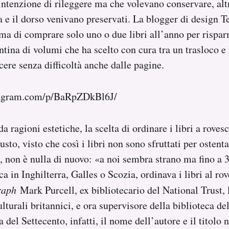
ntenzione di rileggere ma che volevano conservare, alt
 e il dorso venivano preservati. La blogger di design 
ma di comprare solo uno o due libri all’anno per rispar
ntina di volumi che ha scelto con cura tra un trasloco e 
cere senza difficoltà anche dalle pagine.
tagram.com/p/BaRpZDkBl6J/
a ragioni estetiche, la scelta di ordinare i libri a roves
sto, visto che così i libri non sono sfruttati per ostent
re, non è nulla di nuovo: «a noi sembra strano ma fino a 
ca in Inghilterra, Galles o Scozia, ordinava i libri al ro
raph
Mark Purcell, ex bibliotecario del National Trust, 
lturali britannici, e ora supervisore della biblioteca del
del Settecento, infatti, il nome dell’autore e il titolo 