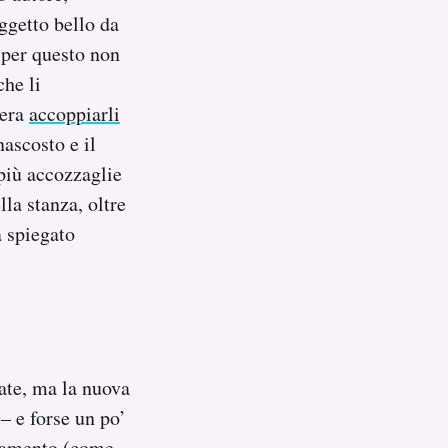
ggetto bello da
e per questo non
che li
 era
accoppiarli
nascosto e il
 più accozzaglie
lla stanza, oltre
a spiegato
iate, ma la nuova
– e forse un po’
edamento (come