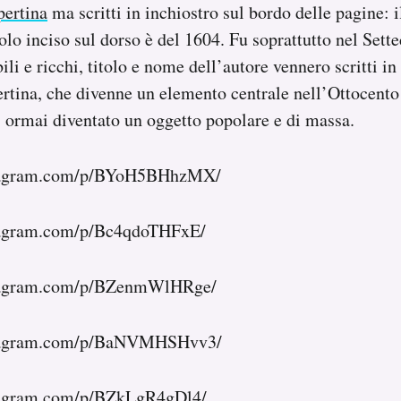
pertina
ma scritti in inchiostro sul bordo delle pagine: i
olo inciso sul dorso è del 1604. Fu soprattutto nel Sett
ili e ricchi, titolo e nome dell’autore vennero scritti in
ertina, che divenne un elemento centrale nell’Ottocent
o, ormai diventato un oggetto popolare e di massa.
stagram.com/p/BYoH5BHhzMX/
tagram.com/p/Bc4qdoTHFxE/
stagram.com/p/BZenmWlHRge/
stagram.com/p/BaNVMHSHvv3/
tagram.com/p/BZkLgR4gDl4/