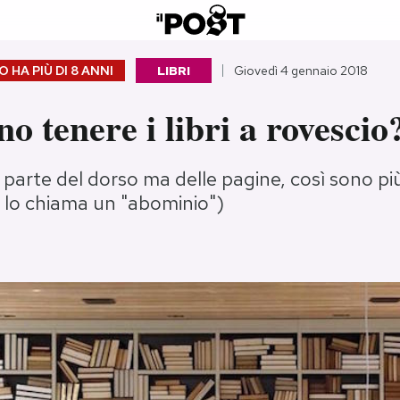
 HA PIÙ DI
8 ANNI
LIBRI
Giovedì 4 gennaio 2018
no tenere i libri a rovescio
 parte del dorso ma delle pagine, così sono più
i lo chiama un "abominio")