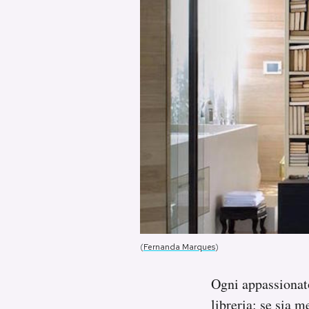
PODCAST
NEWSLETTER
I MIEI PREFERITI
SHOP
CALENDARIO
(
Fernanda Marques
)
AREA PERSONALE
Ogni appassionato
Area Personale
libreria: se sia m
Newsletter