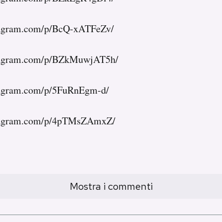
tagram.com/p/BcQ-xATFeZv/
stagram.com/p/BZkMuwjAT5h/
tagram.com/p/5FuRnEgm-d/
stagram.com/p/4pTMsZAmxZ/
Mostra i commenti