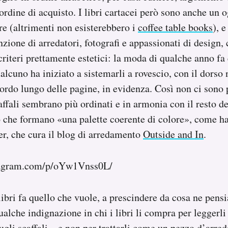
ordine di acquisto. I libri cartacei però sono anche un o
re (altrimenti non esisterebbero i
coffee table books
), 
zione di arredatori, fotografi e appassionati di design, 
riteri prettamente estetici: la moda di qualche anno fa
ualcuno ha iniziato a sistemarli a rovescio, con il dorso 
bordo lungo delle pagine, in evidenza. Così non ci sono
scaffali sembrano più ordinati e in armonia con il resto de
to che formano «una palette coerente di colore», come h
r, che cura il blog di arredamento
Outside and In
.
tagram.com/p/oYw1Vnss0L/
ibri fa quello che vuole, a prescindere da cosa ne pens
alche indignazione in chi i libri li compra per leggerli 
ugli scaffali – e non per trattarli come un pezzo d’arr