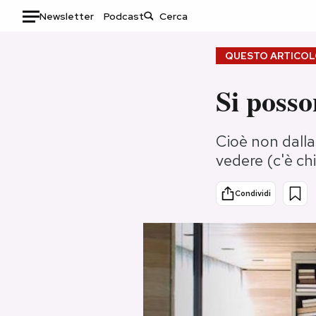
Newsletter
Podcast
Auto
QUESTO ARTICOLO
HOME
Si posso
Italia
Moda
Cioè non dalla
Mondo
Libri
vedere (c'è ch
Politica
Consumismi
Tecnologia
Storie/Idee
Condividi
Internet
Ok Boomer!
Scienza
Media
Cultura
Europa
Economia
Altrecose
Sport
Mondiali calcio 2026