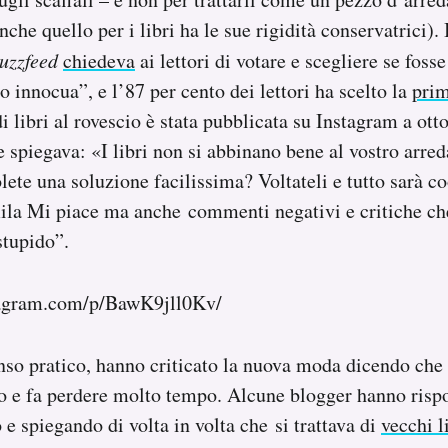
che quello per i libri ha le sue rigidità conservatrici). 
uzzfeed
chiedeva
ai lettori di votare e scegliere se fos
o innocua”, e l’87 per cento dei lettori ha scelto la
prim
i libri al rovescio è stata pubblicata su Instagram a ott
e spiegava: «I libri non si abbinano bene al vostro arr
lete una soluzione facilissima? Voltateli e tutto sarà c
ila Mi piace ma anche commenti negativi e critiche che
stupido”.
tagram.com/p/BawK9jll0Kv/
nso pratico, hanno criticato la nuova moda dicendo che 
o e fa perdere molto tempo. Alcune blogger hanno risp
 spiegando di volta in volta che si trattava di
vecchi l