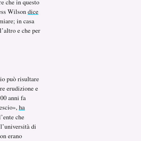
re che in questo
Tess Wilson
dice
miare; in casa
l’altro e che per
cio può risultare
are erudizione e
300 anni fa
vescio»,
ha
l’ente che
l’università di
non erano