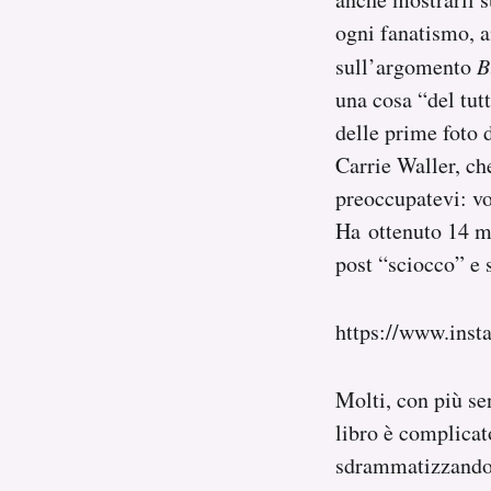
ogni fanatismo, an
sull’argomento
B
una cosa “del tutt
delle prime foto d
Carrie Waller, ch
preoccupatevi: vo
Ha ottenuto 14 m
post “sciocco” e 
https://www.ins
Molti, con più se
libro è complicat
sdrammatizzando e