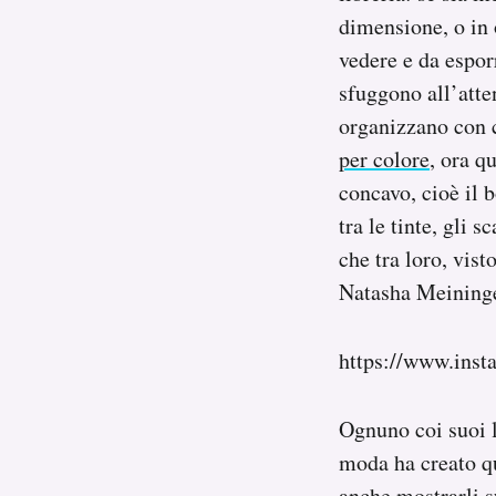
Notifiche mobile
dimensione, o in 
Regala il Post
vedere e da espor
Hai bisogno di aiuto?
sfuggono all’atten
Esci
organizzano con c
per colore
, ora q
concavo, cioè il 
tra le tinte, gli 
che tra loro, vis
Natasha Meininge
https://www.ins
Ognuno coi suoi l
moda ha creato qu
anche mostrarli s