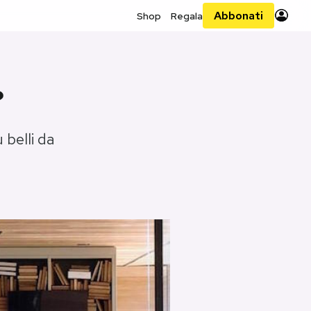
Abbonati
Shop
Regala
?
 belli da