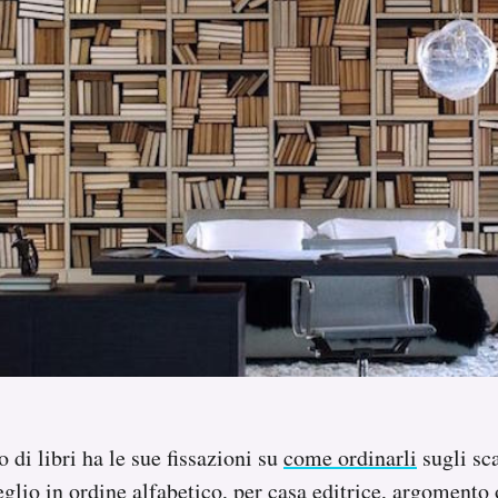
 di libri ha le sue fissazioni su
come ordinarli
sugli sca
eglio in ordine alfabetico, per casa editrice, argomento 