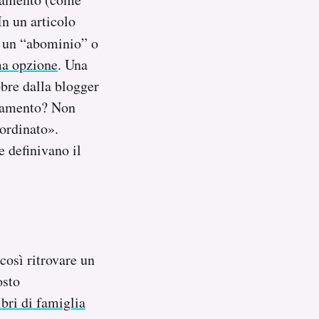
In un articolo
se un “abominio” o
a opzione
. Una
obre dalla blogger
edamento? Non
oordinato».
 definivano il
così ritrovare un
osto
ibri di famiglia