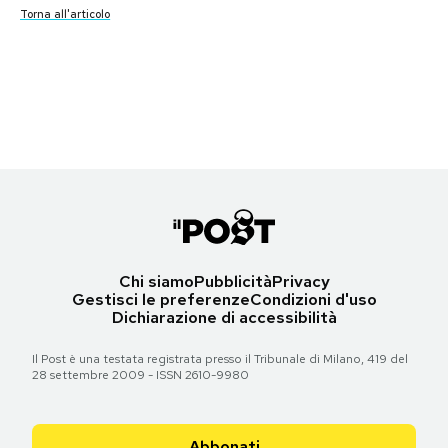
Torna all'articolo
Guardatelo, “Blade Runner 2049”
Torna all'articolo
Torna all'articolo
PODCAST
(Da
Blade Runner 2049
)
(Da
Blade Runner 2049
)
Torna all'articolo
NEWSLETTER
Torna all'articolo
I MIEI PREFERITI
SHOP
Chi siamo
Pubblicità
Privacy
Gestisci le preferenze
Condizioni d'uso
CALENDARIO
Dichiarazione di accessibilità
Il Post è una testata registrata presso il Tribunale di Milano, 419 del
AREA PERSONALE
28 settembre 2009 - ISSN 2610-9980
Area Personale
Newsletter
Abbonati