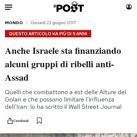
Auto
MONDO
Giovedì 22 giugno 2017
QUESTO ARTICOLO HA PIÙ DI
9 ANNI
HOME
Anche Israele sta finanziando
Italia
Moda
alcuni gruppi di ribelli anti-
Mondo
Libri
Politica
Consumismi
Assad
Tecnologia
Storie/Idee
Internet
Ok Boomer!
Quelli che combattono a est delle Alture del
Scienza
Media
Golan e che possono limitare l'influenza
Cultura
Europa
dell'Iran: lo ha scritto il Wall Street Journal
Economia
Altrecose
Condividi
Sport
Mondiali calcio 2026