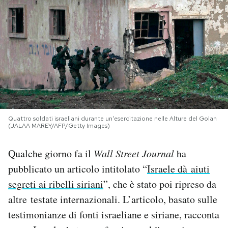
PODCAST
NEWSLETTER
I MIEI PREFERITI
Quattro soldati israeliani durante un'esercitazione nelle Alture del Golan
SHOP
(JALAA MAREY/AFP/Getty Images)
Qualche giorno fa il
Wall Street Journal
ha
CALENDARIO
pubblicato un articolo intitolato “
Israele dà aiuti
segreti ai ribelli siriani
”, che è stato poi ripreso da
AREA PERSONALE
altre testate internazionali. L’articolo, basato sulle
Area Personale
testimonianze di fonti israeliane e siriane, racconta
Newsletter