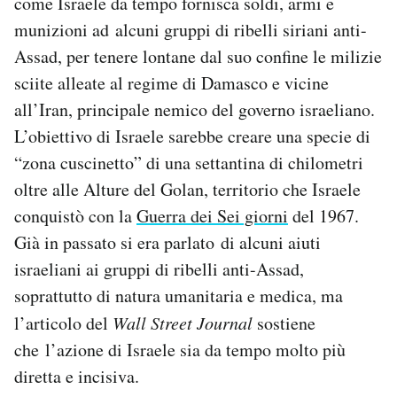
come Israele da tempo fornisca soldi, armi e
Notifiche mobile
munizioni ad alcuni gruppi di ribelli siriani anti-
Regala il Post
Assad, per tenere lontane dal suo confine le milizie
Hai bisogno di aiuto?
sciite alleate al regime di Damasco e vicine
Esci
all’Iran, principale nemico del governo israeliano.
L’obiettivo di Israele sarebbe creare una specie di
“zona cuscinetto” di una settantina di chilometri
oltre alle Alture del Golan, territorio che Israele
conquistò con la
Guerra dei Sei giorni
del 1967.
Già in passato si era parlato di alcuni aiuti
israeliani ai gruppi di ribelli anti-Assad,
soprattutto di natura umanitaria e medica, ma
l’articolo del
Wall Street Journal
sostiene
che l’azione di Israele sia da tempo molto più
diretta e incisiva.