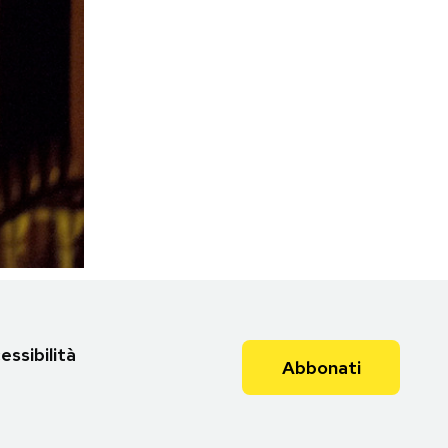
essibilità
Abbonati