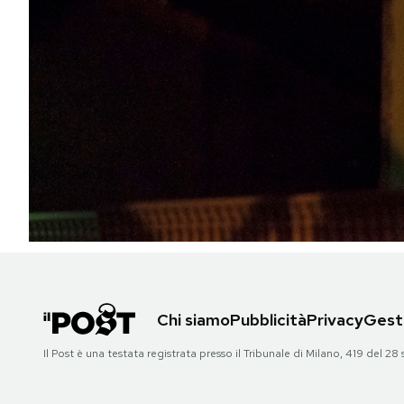
PODCAST
NEWSLETTER
I MIEI PREFERITI
SHOP
CALENDARIO
Chi siamo
Pubblicità
Privacy
Gesti
AREA PERSONALE
Il Post è una testata registrata presso il Tribunale di Milano, 419 del
Area Personale
Newsletter