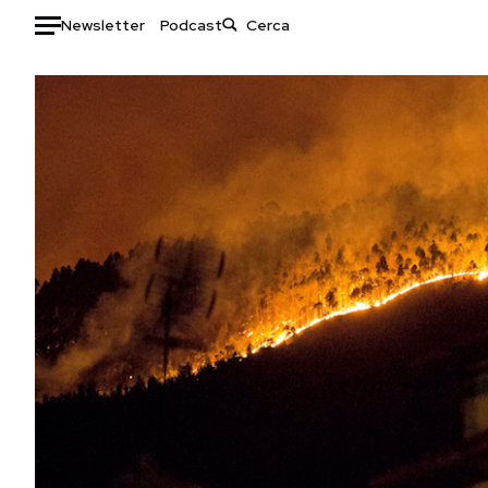
Newsletter
Podcast
Auto
HOME
Italia
Moda
Mondo
Libri
Politica
Consumismi
Tecnologia
Storie/Idee
Internet
Ok Boomer!
Scienza
Media
Cultura
Europa
Economia
Altrecose
Sport
Mondiali calcio 2026