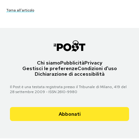
Torna all'articolo
Notifiche mobile
Torna all'articolo
Torna all'articolo
Torna all'articolo
Torna all'articolo
Torna all'articolo
Torna all'articolo
Torna all'articolo
Torna all'articolo
Torna all'articolo
Torna all'articolo
Torna all'articolo
Regala il Post
Hai bisogno di aiuto?
Esci
Chi siamo
Pubblicità
Privacy
Gestisci le preferenze
Condizioni d'uso
Dichiarazione di accessibilità
Il Post è una testata registrata presso il Tribunale di Milano, 419 del
28 settembre 2009 - ISSN 2610-9980
Abbonati