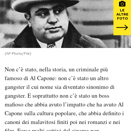
LE
PODCAST
ALTRE
FOTO
NEWSLETTER
I MIEI PREFERITI
(AP Photo/File)
Non c’è stato, nella storia, un criminale più
SHOP
famoso di Al Capone: non c’è stato un altro
gangster il cui nome sia diventato sinonimo di
CALENDARIO
gangster. E soprattutto non c’è stato un boss
mafioso che abbia avuto l’impatto che ha avuto Al
AREA PERSONALE
Capone sulla cultura popolare, che abbia definito i
Area Personale
canoni dei malavitosi finiti poi nei romanzi e nei
Newsletter
film. Forse molti cattivi del cinema non