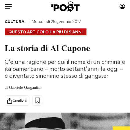
Auto
CULTURA
Mercoledì 25 gennaio 2017
QUESTO ARTICOLO HA PIÙ DI
9 ANNI
HOME
La storia di Al Capone
Italia
Moda
Mondo
Libri
C'è una ragione per cui il nome di un criminale
Politica
Consumismi
italoamericano – morto settant'anni fa oggi –
Tecnologia
Storie/Idee
è diventato sinonimo stesso di gangster
Internet
Ok Boomer!
di
Gabriele Gargantini
Scienza
Media
Cultura
Europa
Condividi
Economia
Altrecose
Sport
Mondiali calcio 2026