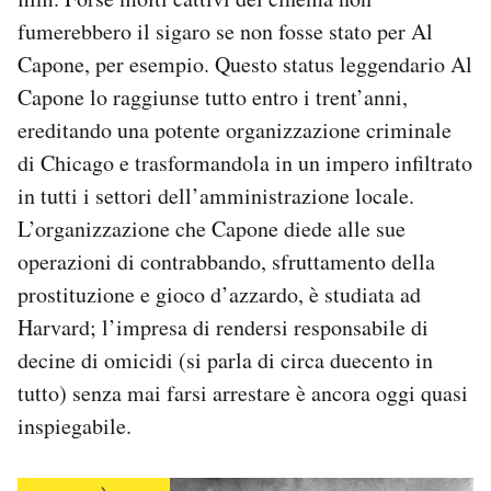
Notifiche mobile
fumerebbero il sigaro se non fosse stato per Al
Regala il Post
Capone, per esempio. Questo status leggendario Al
Hai bisogno di aiuto?
Capone lo raggiunse tutto entro i trent’anni,
Esci
ereditando una potente organizzazione criminale
di Chicago e trasformandola in un impero infiltrato
in tutti i settori dell’amministrazione locale.
L’organizzazione che Capone diede alle sue
operazioni di contrabbando, sfruttamento della
prostituzione e gioco d’azzardo, è studiata ad
Harvard; l’impresa di rendersi responsabile di
decine di omicidi (si parla di circa duecento in
tutto) senza mai farsi arrestare è ancora oggi quasi
inspiegabile.