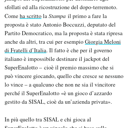
Notifiche mobile
sfollati ed alla ricostruzione del dopo-terremoto.
Regala il Post
Come
ha scritto
la
Stampa
il primo a fare la
Hai bisogno di aiuto?
proposta è stato Antonio Boccuzzi, deputato del
Esci
Partito Democratico, ma la proposta è stata ripresa
anche da altri, tra cui per esempio
Giorgia Meloni
di Fratelli d’Italia
. Il fatto è che per il governo
italiano è impossibile destinare il jackpot del
SuperEnalotto – cioè il premio massimo che si
può vincere giocando, quello che cresce se nessuno
lo vince – a qualcuno che non ne sia il vincitore
perché il SuperEnalotto «è un gioco d’azzardo
gestito da SISAL, cioè da un’azienda privata».
In più quello tra SISAL e chi gioca al
SuperEnalotto è un vincolo che si basa sulla