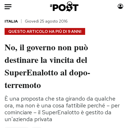
Auto
ITALIA
Giovedì 25 agosto 2016
QUESTO ARTICOLO HA PIÙ DI
9 ANNI
HOME
No, il governo non può
Italia
Moda
destinare la vincita del
Mondo
Libri
Politica
Consumismi
SuperEnalotto al dopo-
Tecnologia
Storie/Idee
Internet
Ok Boomer!
terremoto
Scienza
Media
Cultura
Europa
È una proposta che sta girando da qualche
ora, ma non è una cosa fattibile perché – per
Economia
Altrecose
cominciare – il SuperEnalotto è gestito da
Sport
Mondiali calcio 2026
un'azienda privata