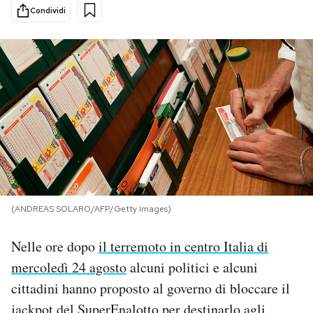
Condividi
PODCAST
NEWSLETTER
I MIEI PREFERITI
SHOP
(ANDREAS SOLARO/AFP/Getty Images)
CALENDARIO
Nelle ore dopo
il terremoto in centro Italia di
AREA PERSONALE
mercoledì 24 agosto
alcuni politici e alcuni
cittadini hanno proposto al governo di bloccare il
Area Personale
Newsletter
jackpot del SuperEnalotto per destinarlo agli