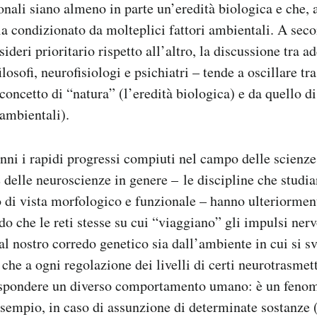
ionali siano almeno in parte un’eredità biologica e che, 
sia condizionato da molteplici fattori ambientali. A sec
sideri prioritario rispetto all’altro, la discussione tra ad
ilosofi, neurofisiologi e psichiatri – tende a oscillare tr
concetto di “natura” (l’eredità biologica) e da quello di
ambientali).
nni i rapidi progressi compiuti nel campo delle scienze 
 delle neuroscienze in genere – le discipline che studia
 di vista morfologico e funzionale – hanno ulteriorment
do che le reti stesse su cui “viaggiano” gli impulsi ner
al nostro corredo genetico sia dall’ambiente in cui si s
che a ogni regolazione dei livelli di certi neurotrasmett
spondere un diverso comportamento umano: è un feno
esempio, in caso di assunzione di determinate sostanze (