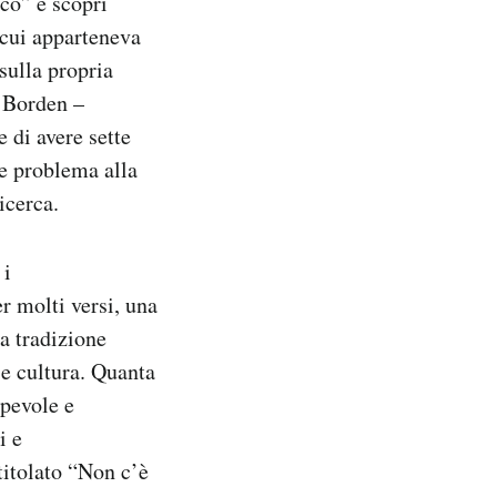
eco” e scoprì
 cui apparteneva
sulla propria
e Borden –
 di avere sette
he problema alla
icerca.
 i
r molti versi, una
a tradizione
a e cultura. Quanta
apevole e
i e
titolato “Non c’è