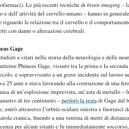
cofarmaci). Le più recenti tecniche di
brain imaging
– l
 e dell’attività del cervello umano – hanno in generale
 riguardo le relazioni tra il cervello e il comportamento
tti con danni o alterazioni cerebrali.
ineas Gage
tudiati e citati nella storia della neurologia e delle ne
unitense Phineas Gage, vissuto tra la prima e la seconda
colo, e sopravvissuto a un grave incidente sul lavoro n
a 25 anni e stava lavorando alla costruzione di una ferr
usa di un’esplosione imprevista, un’asta di metallo – l
ametro di tre centimetri –
perforò la testa
di Gage dal b
, entrò attraverso l’orbita oculare sinistra e fuoriuscì d
atola cranica, finendo a una ventina di metri di distanza
cenza per alcuni istanti e fu immediatamente soccorso