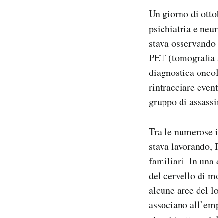
Notifiche mobile
Un giorno di otto
Regala il Post
psichiatria e neu
Hai bisogno di aiuto?
stava osservando 
Esci
PET (tomografia a
diagnostica oncol
rintracciare event
gruppo di assassi
Tra le numerose i
stava lavorando, 
familiari. In una
del cervello di mo
alcune aree del l
associano all’emp