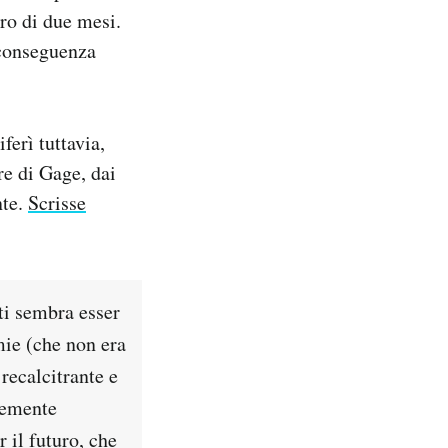
iro di due mesi.
e conseguenza
erì tuttavia,
re di Gage, dai
nte.
Scrisse
nti sembra esser
mie (che non era
recalcitrante e
cemente
r il futuro, che