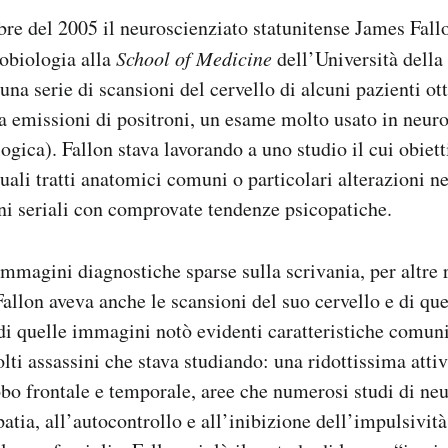
bre del 2005 il neuroscienziato statunitense James Fall
robiologia alla
School of Medicine
dell’Università della
una serie di scansioni del cervello di alcuni pazienti o
 emissioni di positroni, un esame molto usato in neuro
ogica). Fallon stava lavorando a uno studio il cui obiett
uali tratti anatomici comuni o particolari alterazioni ne
ni seriali con comprovate tendenze psicopatiche.
mmagini diagnostiche sparse sulla scrivania, per altre r
Fallon aveva anche le scansioni del suo cervello e di que
 di quelle immagini notò evidenti caratteristiche comuni
lti assassini che stava studiando: una ridottissima attiv
obo frontale e temporale, aree che numerosi studi di ne
atia, all’autocontrollo e all’inibizione dell’impulsivit