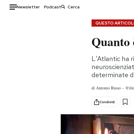
Newsletter
Podcast
Auto
QUESTO ARTICOLO
Quanto è
HOME
Italia
Moda
L'Atlantic ha 
Mondo
Libri
neuroscienziati
Politica
Consumismi
determinate da
Tecnologia
Storie/Idee
Internet
Ok Boomer!
di
Antonio Russo – @i
Scienza
Media
Cultura
Europa
Condividi
Economia
Altrecose
Sport
Mondiali calcio 2026