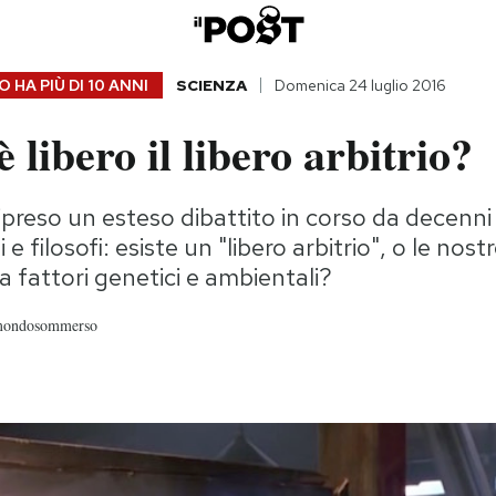
 HA PIÙ DI
10 ANNI
SCIENZA
Domenica 24 luglio 2016
 libero il libero arbitrio?
ripreso un esteso dibattito in corso da decenni
 e filosofi: esiste un "libero arbitrio", o le nos
 fattori genetici e ambientali?
lmondosommerso