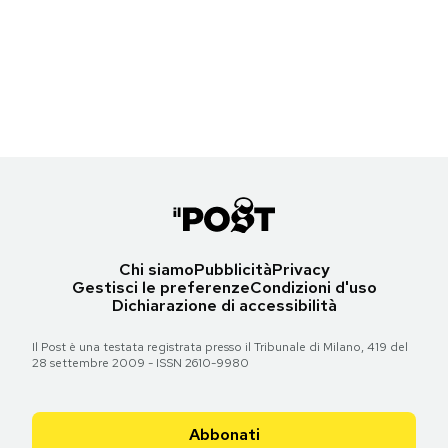
Notifiche mobile
I feliniani
Un biglietto del tram
-
Roberto Sironi
Farfalle di città
Regala il Post
Un biglietto del tram
-
Roberto Sironi
Torna all'articolo
Hai bisogno di aiuto?
Esci
Torna all'articolo
Chi siamo
Pubblicità
Privacy
Gestisci le preferenze
Condizioni d'uso
Dichiarazione di accessibilità
Il Post è una testata registrata presso il Tribunale di Milano, 419 del
28 settembre 2009 - ISSN 2610-9980
Abbonati