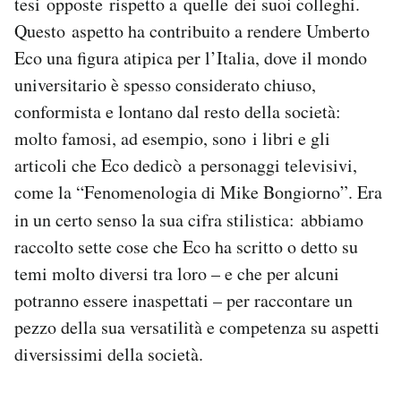
tesi opposte rispetto a quelle dei suoi colleghi.
Notifiche mobile
Questo aspetto ha contribuito a rendere Umberto
Regala il Post
Eco una figura atipica per l’Italia, dove il mondo
Hai bisogno di aiuto?
universitario è spesso considerato chiuso,
Esci
conformista e lontano dal resto della società:
molto famosi, ad esempio, sono i libri e gli
articoli che Eco dedicò a personaggi televisivi,
come la “Fenomenologia di Mike Bongiorno”. Era
in un certo senso la sua cifra stilistica:
abbiamo
raccolto sette cose che Eco ha scritto o detto su
temi molto diversi tra loro – e che per alcuni
potranno essere inaspettati – per raccontare un
pezzo della sua versatilità e competenza su aspetti
diversissimi della società.