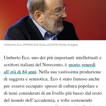
PODCAST
NEWSLETTER
I MIEI PREFERITI
Umberto Eco (FRANCOIS GUILLOT/AFP/Getty Images)
SHOP
Umberto Eco, uno dei più importanti intellettuali e
scrittori italiani del Novecento, è
morto venerdì
all’età di 84 anni
. Nella sua vastissima produzione
CALENDARIO
di saggista e semiotica, Eco è stato famoso anche
per essersi occupato spesso di cultura popolare e
AREA PERSONALE
di temi considerati di un livello più basso dal resto
Area Personale
del mondo dell’accademia, a volte sostenendo
Newsletter