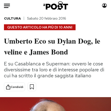
Auto
CULTURA
Sabato 20 febbraio 2016
QUESTO ARTICOLO HA PIÙ DI
10 ANNI
HOME
Umberto Eco su Dylan Dog, le
Italia
Moda
veline e James Bond
Mondo
Libri
Politica
Consumismi
E su Casablanca e Superman: ovvero le cose
Tecnologia
Storie/Idee
diversissime tra loro e di interesse popolare di
Internet
Ok Boomer!
cui ha scritto il grande saggista italiano
Scienza
Media
Cultura
Europa
Condividi
Economia
Altrecose
Sport
Mondiali calcio 2026