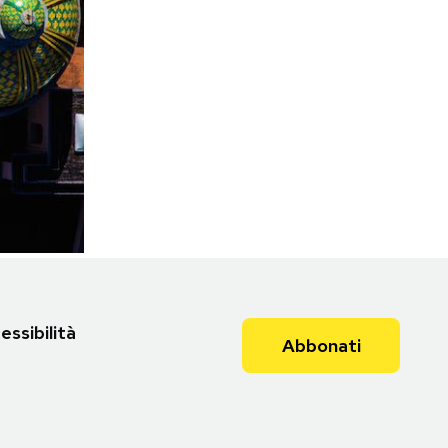
essibilità
Abbonati