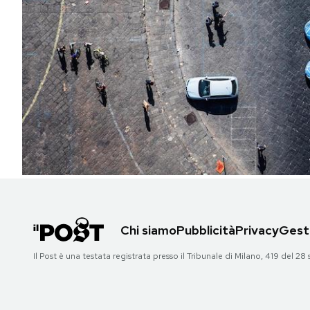
PODCAST
NEWSLETTER
I MIEI PREFERITI
SHOP
CALENDARIO
Chi siamo
Pubblicità
Privacy
Gesti
AREA PERSONALE
Il Post è una testata registrata presso il Tribunale di Milano, 419 del
Area Personale
Newsletter