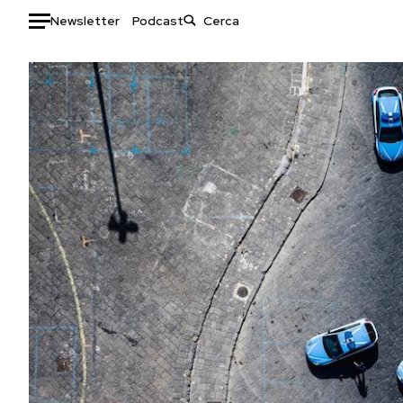
Newsletter
Podcast
Auto
HOME
Italia
Moda
Mondo
Libri
Politica
Consumismi
Tecnologia
Storie/Idee
Internet
Ok Boomer!
Scienza
Media
Cultura
Europa
Economia
Altrecose
Sport
Mondiali calcio 2026