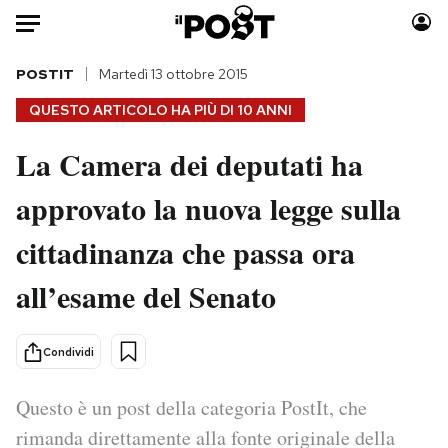
Auto
POSTIT
Martedì 13 ottobre 2015
QUESTO ARTICOLO HA PIÙ DI
10 ANNI
HOME
La Camera dei deputati ha
Italia
Moda
approvato la nuova legge sulla
Mondo
Libri
Politica
Consumismi
cittadinanza che passa ora
Tecnologia
Storie/Idee
Internet
Ok Boomer!
all’esame del Senato
Scienza
Media
Cultura
Europa
Condividi
Economia
Altrecose
Sport
Mondiali calcio 2026
Questo è un post della categoria PostIt, che
rimanda direttamente alla fonte originale della