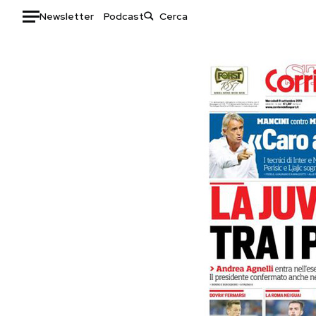
Newsletter
Podcast
Auto
HOME
Italia
Moda
Mondo
Libri
Politica
Consumismi
Tecnologia
Storie/Idee
Internet
Ok Boomer!
Scienza
Media
Cultura
Europa
Economia
Altrecose
Sport
Mondiali calcio 2026