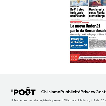
PODCAST
NEWSLETTER
I MIEI PREFERITI
SHOP
CALENDARIO
AREA PERSONALE
Chi siamo
Pubblicità
Privacy
Gesti
Area Personale
Il Post è una testata registrata presso il Tribunale di Milano, 419 del
Newsletter