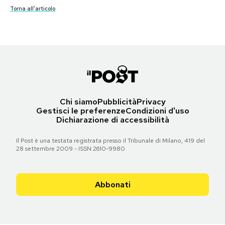
Torna all'articolo
Torna all'articolo
Torna all'articolo
Torna all'articolo
Torna all'articolo
Torna all'articolo
Notifiche mobile
Torna all'articolo
Torna all'articolo
Torna all'articolo
Torna all'articolo
Torna all'articolo
Torna all'articolo
Torna all'articolo
Regala il Post
Hai bisogno di aiuto?
Esci
Chi siamo
Pubblicità
Privacy
Gestisci le preferenze
Condizioni d'uso
Dichiarazione di accessibilità
Il Post è una testata registrata presso il Tribunale di Milano, 419 del
28 settembre 2009 - ISSN 2610-9980
Abbonati